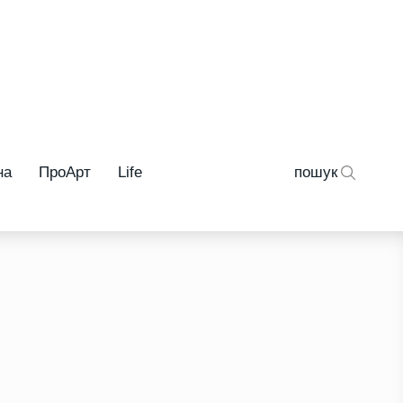
на
ПроАрт
Life
пошук