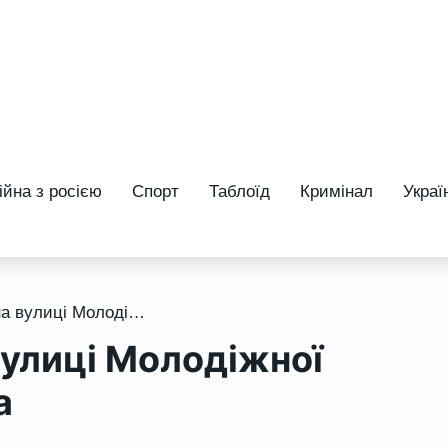
ійна з росією
Спорт
Таблоїд
Кримінал
Украї
/ У Квасилові частина вулиці Молодіжної залишилася без світла
вулиці Молодіжної
а