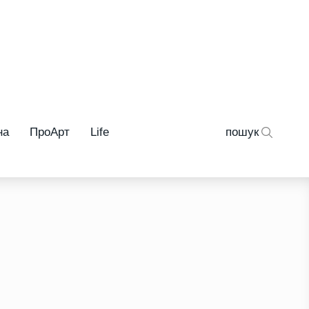
на
ПроАрт
Life
пошук