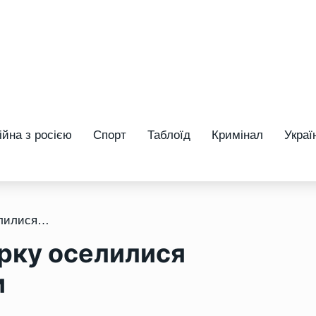
ійна з росією
Спорт
Таблоїд
Кримінал
Украї
/ У Рівненському зоопарку оселилися африканські мангусти
арку оселилися
и