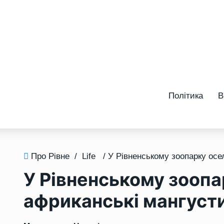
Політика
В
Про Рівне
/
Life
У Рівненському зооп
африканські мангуст