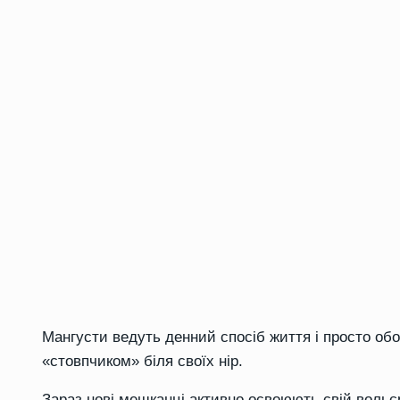
Мангусти ведуть денний спосіб життя і просто об
«стовпчиком» біля своїх нір.
Зараз нові мешканці активно освоюють свій вольє