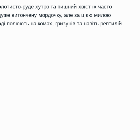
лотисто-руде хутро та пишний хвіст їх часто
уже витончену мордочку, але за цією милою
ді полюють на комах, гризунів та навіть рептилій.