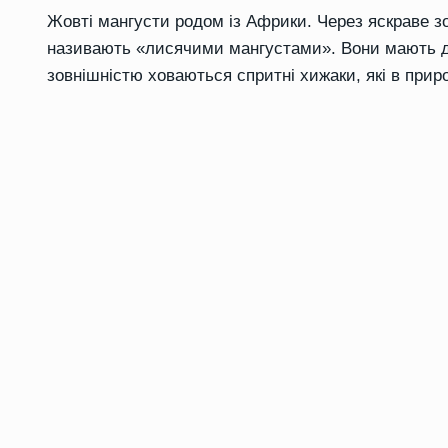
Жовті мангусти родом із Африки. Через яскраве зо
називають «лисячими мангустами». Вони мають д
зовнішністю ховаються спритні хижаки, які в приро