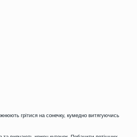
ожнюють грітися на сонечку, кумедно витягуючись
р та вивчають кожен куточок. Побачити потішних