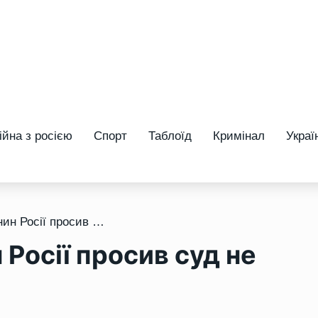
ійна з росією
Спорт
Таблоїд
Кримінал
Украї
/ У Рівному громадянин Росії просив суд не повертати його до РФ
Росії просив суд не