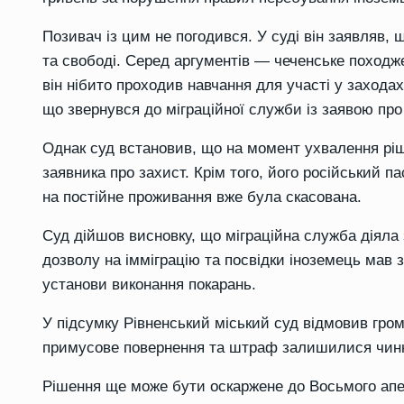
Позивач із цим не погодився. У суді він заявляв,
та свободі. Серед аргументів — чеченське походжен
він нібито проходив навчання для участі у заходах і
що звернувся до міграційної служби із заявою про
Однак суд встановив, що на момент ухвалення рі
заявника про захист. Крім того, його російський п
на постійне проживання вже була скасована.
Суд дійшов висновку, що міграційна служба діяла 
дозволу на імміграцію та посвідки іноземець мав 
установи виконання покарань.
У підсумку Рівненський міський суд відмовив гро
примусове повернення та штраф залишилися чин
Рішення ще може бути оскаржене до Восьмого апел