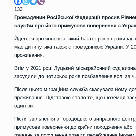
133
Громадянин Російської Федерації просив Рівнен
служби про його примусове повернення з Украї
Йдеться про чоловіка, який багато років проживав 
має дитину, яка також є громадянкою України. У 20
проживання.
Втім у 2021 році Луцький міськрайонний суд визн
засудили до чотирьох років позбавлення волі за ч.
Після цього міграційна служба скасувала йому дозв
проживання. Підставою стало те, що іноземця засу
один рік.
Після звільнення з Городоцького виправного цент
примусове повернення до країни походження або т
гривень за порушення правил перебування іноземці