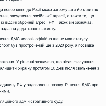
 що повернення до Росії може загрожувати його життю
ня, засудження російської агресії, а також те, що
з відсічі збройній агресії РФ. Також він зазначав,
 надання додаткового захисту.
шення ДМС чоловік офіційно ще не мав статусу
аспорт був прострочений ще з 2020 року, а посвідка
законно. У рішенні зазначено, що після скасування
залишити Україну протягом 10 днів після звільнення з
мадянину РФ у задоволенні позову. Рішення ДМС про
ними.
яційного адміністративного суду.