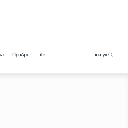
на
ПроАрт
Life
пошук