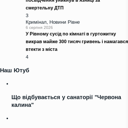
посвідчення уникнув в’язниці за
смертельну ДТП
3
Кримінал
,
Новини Рівне
6 серпня 2026
У Рівному сусід по кімнаті в гуртожитку
викрав майже 300 тисяч гривень і намагався
втекти з міста
4
Наш Ютуб
Що відбувається у санаторії "Червона
калина"