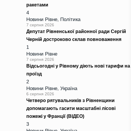
ракетами
4
Новини Рівне
,
Політика
7 серпня 2026
Депутат Рівненської районної ради Сергій
Черній достроково склав повноваження
1
Новини Рівне
7 серпня 2026
Відсьогодні у Рівному діють нові тарифи на
проїзд
2
Новини Рівне
,
Україна
6 серпня 2026
Четверо рятувальників з Рівненщини
допомагають гасити масштабні лісові
пожежі у Франції (ВІДЕО)
3
Новини Рівне
,
Україна