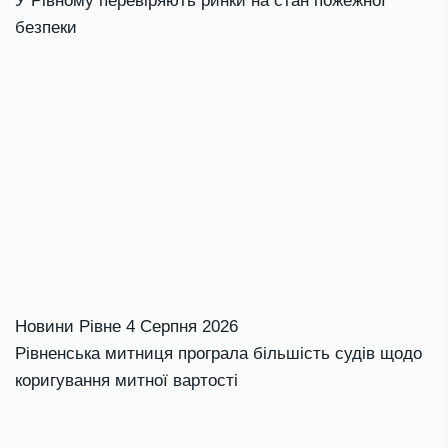
У Рівному перевіряють ринки на стан пожежної
безпеки
Новини Рівне
4 Серпня 2026
Рівненська митниця програла більшість судів щодо
коригування митної вартості