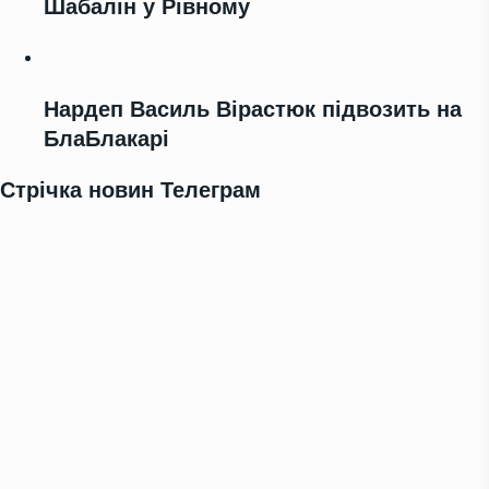
Шабалін у Рівному
Нардеп Василь Вірастюк підвозить на
БлаБлакарі
Стрічка новин Телеграм