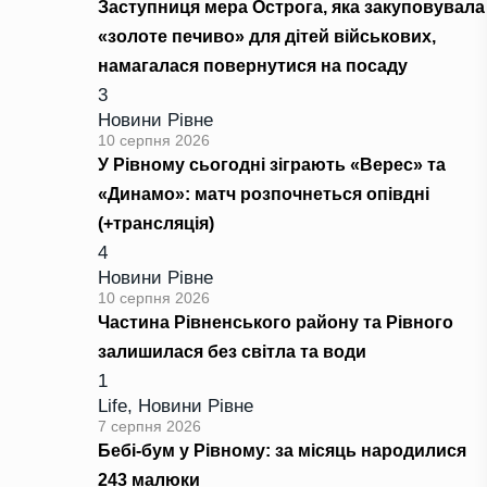
Заступниця мера Острога, яка закуповувала
«золоте печиво» для дітей військових,
намагалася повернутися на посаду
3
Новини Рівне
10 серпня 2026
У Рівному сьогодні зіграють «Верес» та
«Динамо»: матч розпочнеться опівдні
(+трансляція)
4
Новини Рівне
10 серпня 2026
Частина Рівненського району та Рівного
залишилася без світла та води
1
Life
,
Новини Рівне
7 серпня 2026
Бебі-бум у Рівному: за місяць народилися
243 малюки