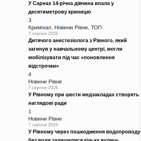
У Сарнах 14-річна дівчина впала у
десятиметрову криницю
3
Кримінал
,
Новини Рівне
,
ТОП
7 серпня 2026
Дитячого анестезіолога з Рівного, який
загинув у навчальному центрі, могли
мобілізувати під час «поновлення
відстрочки»
4
Новини Рівне
7 серпня 2026
У Рівному при шести медзакладах створять
наглядові ради
1
Новини Рівне
7 серпня 2026
У Рівному через пошкодження водопроводу
без води залишилися кілька вулиць