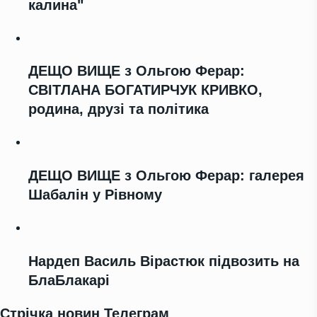
калина"
ДЕЩО ВИЩЕ з Ольгою Ферар:
СВІТЛАНА БОГАТИРЧУК КРИВКО,
родина, друзі та політика
ДЕЩО ВИЩЕ з Ольгою Ферар: галерея
Шабалін у Рівному
Нардеп Василь Вірастюк підвозить на
БлаБлакарі
Стрічка новин Телеграм