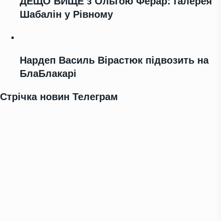
ДЕЩО ВИЩЕ з Ольгою Ферар: галерея
Шабалін у Рівному
Нардеп Василь Вірастюк підвозить на
БлаБлакарі
Стрічка новин Телеграм