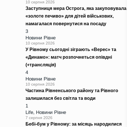
10 серпня 2026
Заступниця мера Острога, яка закуповувала
«золоте печиво» для дітей військових,
намагалася повернутися на посаду
3
Новини Рівне
10 серпня 2026
У Рівному сьогодні зіграють «Верес» та
«Динамо»: матч розпочнеться опівдні
(+трансляція)
4
Новини Рівне
10 серпня 2026
Частина Рівненського району та Рівного
залишилася без світла та води
1
Life
,
Новини Рівне
7 серпня 2026
Бебі-бум у Рівному: за місяць народилися