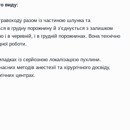
го виду:
равоходу разом із частиною шлунка та
я в грудну порожнину й з’єднується з залишком
і в черевній, і в грудній порожнинах. Вона технічно
дної роботи.
ипадках із серйозною локалізацією пухлини.
асних методів анестезії та хірургічного досвіду,
гічних центрах.