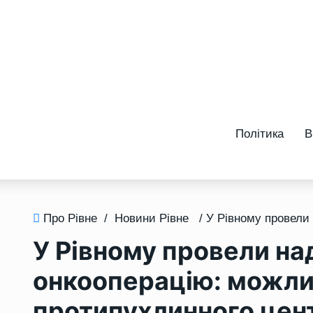
Політика
В
Про Рівне
/
Новини Рівне
У Рівному провели н
онкооперацію: можли
протипухлинного цен