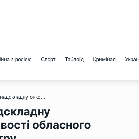
ійна з росією
Спорт
Таблоїд
Кримінал
Украї
/ У Рівному провели надскладну онкооперацію: можливості обласного протипухлинного центру
адскладну
вості обласного
тру