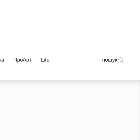
на
ПроАрт
Life
пошук