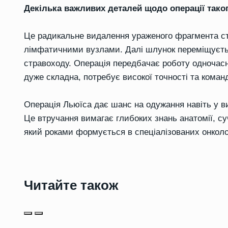
Декілька важливих деталей щодо операції тако
Це радикальне видалення ураженого фрагмента ст
лімфатичними вузлами. Далі шлунок переміщуєтьс
стравоходу. Операція передбачає роботу одночасно 
дуже складна, потребує високої точності та коман
Операція Льюїса дає шанс на одужання навіть у в
Це втручання вимагає глибоких знань анатомії, суч
який роками формується в спеціалізованих онколо
Читайте також