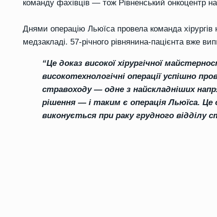
команду фахівців — тож Рівненський онкоцентр на
Днями операцію Льюїса провела команда хірургів 
медзакладі. 57-річного рівнянина-пацієнта вже в
“Це доказ високої хірургічної майстерно
високотехнологічні операції успішно про
стравоходу — одне з найскладніших напря
рішення — і таким є операція Льюїса. Це
виконується при раку грудного відділу с