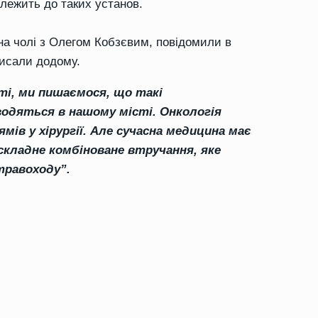
лежить до таких установ.
на чолі з Олегом Кобзєвим, повідомили в
иписали додому.
сті, ми пишаємося, що такі
водяться в нашому місті. Онкологія
мів у хірургії. Але сучасна медицина має
 складне комбіноване втручання, яке
травоходу”.