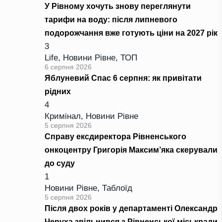
У Рівному хочуть знову переглянути
тарифи на воду: після липневого
подорожчання вже готують ціни на 2027 рік
3
Life
,
Новини Рівне
,
ТОП
6 серпня 2026
Яблуневий Спас 6 серпня: як привітати
рідних
4
Кримінал
,
Новини Рівне
5 серпня 2026
Справу ексдиректора Рівненського
онкоцентру Григорія Максим’яка скерували
до суду
1
Новини Рівне
,
Таблоїд
5 серпня 2026
Після двох років у департаменті Олександр
Черуха звільнився з Рівненської міськради