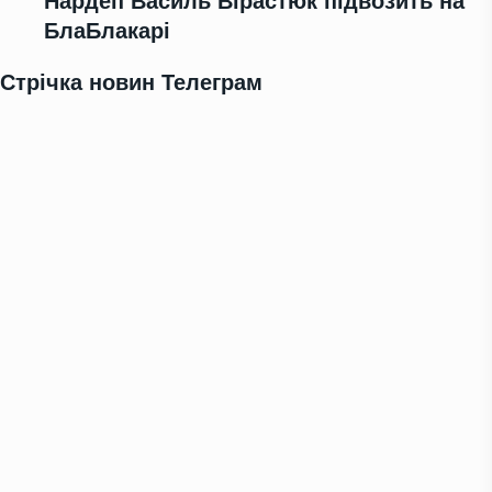
Нардеп Василь Вірастюк підвозить на
БлаБлакарі
Стрічка новин Телеграм