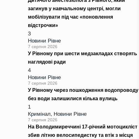
Дитячого анестезіолога з Рівного, який
загинув у навчальному центрі, могли
мобілізувати під час «поновлення
відстрочки»
3
Новини Рівне
7 серпня 2026
У Рівному при шести медзакладах створять
наглядові ради
4
Новини Рівне
7 серпня 2026
У Рівному через пошкодження водопроводу
без води залишилися кілька вулиць
1
Кримінал
,
Новини Рівне
7 серпня 2026
На Володимиреччині 17-річний мотоцикліст
збив літню велосипедистку та втік з місця