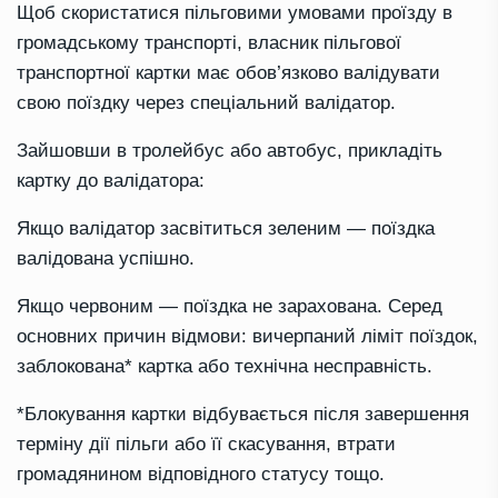
Щоб скористатися пільговими умовами проїзду в
громадському транспорті, власник пільгової
транспортної картки має обов’язково валідувати
свою поїздку через спеціальний валідатор.
Зайшовши в тролейбус або автобус, прикладіть
картку до валідатора:
Якщо валідатор засвітиться зеленим — поїздка
валідована успішно.
Якщо червоним — поїздка не зарахована. Серед
основних причин відмови: вичерпаний ліміт поїздок,
заблокована* картка або технічна несправність.
*Блокування картки відбувається після завершення
терміну дії пільги або її скасування, втрати
громадянином відповідного статусу тощо.