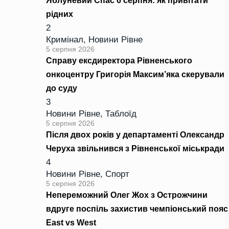
Яблуневий Спас 6 серпня: як привітати
рідних
2
Кримінал
,
Новини Рівне
5 серпня 2026
Справу ексдиректора Рівненського
онкоцентру Григорія Максим’яка скерували
до суду
3
Новини Рівне
,
Таблоїд
5 серпня 2026
Після двох років у департаменті Олександр
Черуха звільнився з Рівненської міськради
4
Новини Рівне
,
Спорт
5 серпня 2026
Непереможний Олег Жох з Острожчини
вдруге поспіль захистив чемпіонський пояс
East vs West