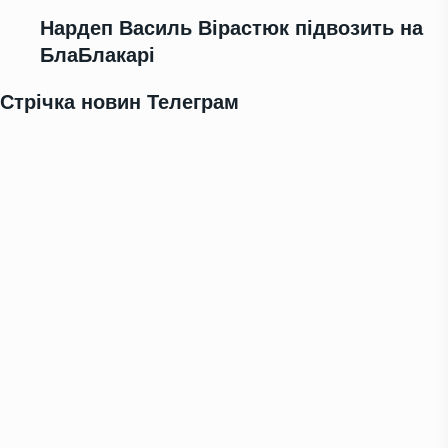
Нардеп Василь Вірастюк підвозить на
БлаБлакарі
Стрічка новин Телеграм