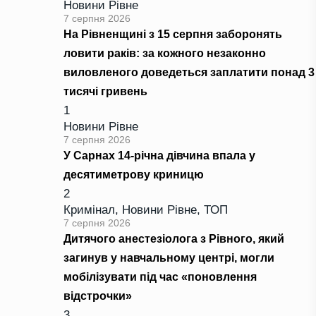
Новини Рівне
7 серпня 2026
На Рівненщині з 15 серпня заборонять
ловити раків: за кожного незаконно
виловленого доведеться заплатити понад 3
тисячі гривень
1
Новини Рівне
7 серпня 2026
У Сарнах 14-річна дівчина впала у
десятиметрову криницю
2
Кримінал
,
Новини Рівне
,
ТОП
7 серпня 2026
Дитячого анестезіолога з Рівного, який
загинув у навчальному центрі, могли
мобілізувати під час «поновлення
відстрочки»
3