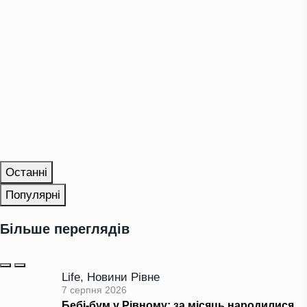
Останні
Популярні
Більше переглядів
Life
,
Новини Рівне
7 серпня 2026
Бебі-бум у Рівному: за місяць народилися