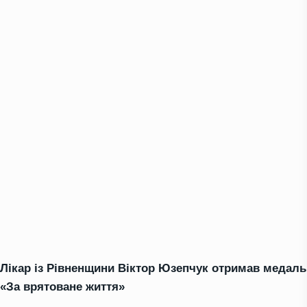
Лікар із Рівненщини Віктор Юзепчук отримав медаль
«За врятоване життя»