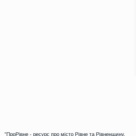
"ПроРівне - ресурс про місто Рівне та Рівненщину,