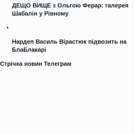
ДЕЩО ВИЩЕ з Ольгою Ферар: галерея
Шабалін у Рівному
Нардеп Василь Вірастюк підвозить на
БлаБлакарі
Стрічка новин Телеграм