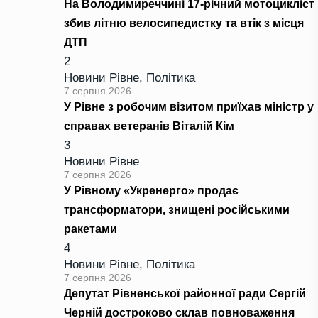
На Володимиреччині 17-річний мотоцикліст
збив літню велосипедистку та втік з місця
ДТП
2
Новини Рівне
,
Політика
7 серпня 2026
У Рівне з робочим візитом приїхав міністр у
справах ветеранів Віталій Кім
3
Новини Рівне
7 серпня 2026
У Рівному «Укренерго» продає
трансформатори, знищені російськими
ракетами
4
Новини Рівне
,
Політика
7 серпня 2026
Депутат Рівненської районної ради Сергій
Черній достроково склав повноваження