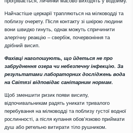
прогрівається, личинки масово виходять у водойму.
Найчастіше церкарії трапляються на мілководді та
поблизу очерету. Після контакту зі шкірою людини
вони швидко гинуть, однак можуть спричинити
алергічну реакцію – свербіж, почервоніння та
дрібний висип.
Фахівці наголошують, що йдеться не про
забруднення озера чи небезпечну інфекцію. За
результатами лабораторних досліджень вода
на Світязі відповідає санітарним нормам.
Щоб зменшити ризик появи висипу,
відпочивальникам радять уникати тривалого
перебування на мілководді та поблизу густої водної
рослинності, а після купання обов’язково приймати
душ або ретельно витирати тіло рушником.