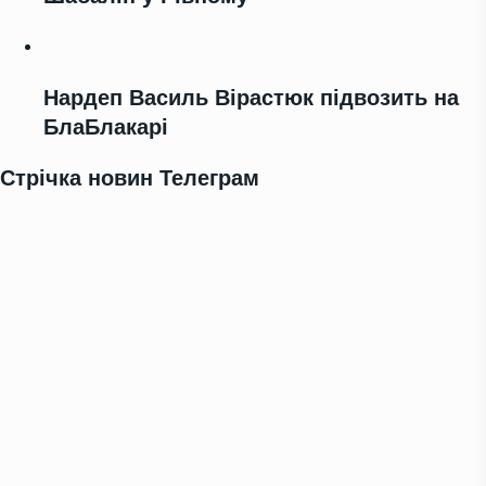
Нардеп Василь Вірастюк підвозить на
БлаБлакарі
Стрічка новин Телеграм