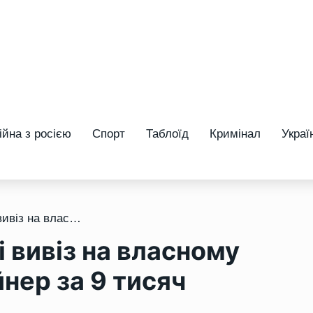
ійна з росією
Спорт
Таблоїд
Кримінал
Украї
/ Чоловік на Рівненщині вивіз на власному авто сміттєвий контейнер за 9 тисяч гривень
 вивіз на власному
нер за 9 тисяч