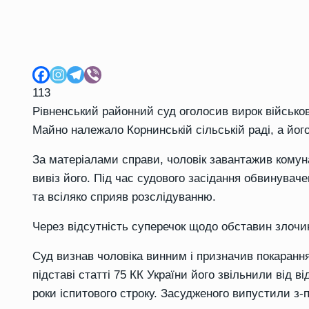
113
Рівненський районний суд оголосив вирок військо
Майно належало Корнинській сільській раді, а його
За матеріалами справи, чоловік завантажив комун
вивіз його. Під час судового засідання обвинувач
та всіляко сприяв розслідуванню.
Через відсутність суперечок щодо обставин злочи
Суд визнав чоловіка винним і призначив покарання
підставі статті 75 КК України його звільнили від 
роки іспитового строку. Засудженого випустили з-п