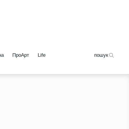
на
ПроАрт
Life
пошук