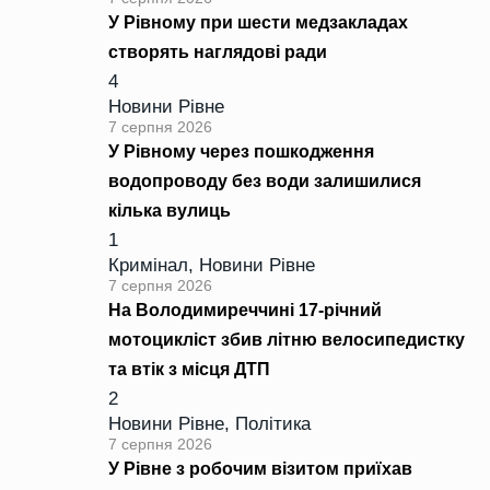
У Рівному при шести медзакладах
створять наглядові ради
4
Новини Рівне
7 серпня 2026
У Рівному через пошкодження
водопроводу без води залишилися
кілька вулиць
1
Кримінал
,
Новини Рівне
7 серпня 2026
На Володимиреччині 17-річний
мотоцикліст збив літню велосипедистку
та втік з місця ДТП
2
Новини Рівне
,
Політика
7 серпня 2026
У Рівне з робочим візитом приїхав