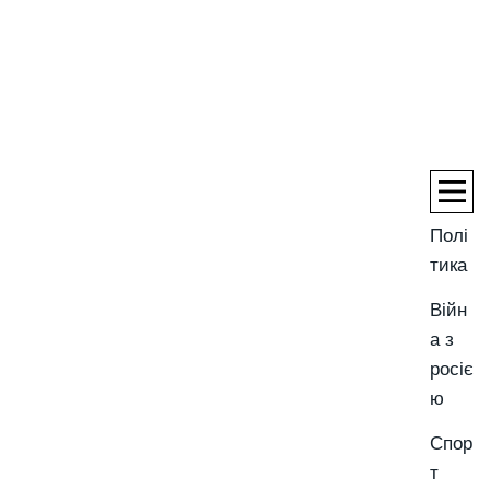
Полі
тика
Війн
а з
росіє
ю
Спор
т