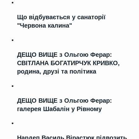
Що відбувається у санаторії
"Червона калина"
ДЕЩО ВИЩЕ з Ольгою Ферар:
СВІТЛАНА БОГАТИРЧУК КРИВКО,
родина, друзі та політика
ДЕЩО ВИЩЕ з Ольгою Ферар:
галерея Шабалін у Рівному
Нардеп Василь Вірастюк підвозить