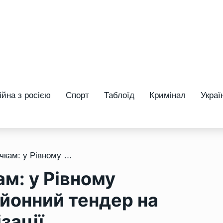
ійна з росією
Спорт
Таблоїд
Кримінал
Украї
/ Кінець вуличним річкам: у Рівному оголосили багатомільйонний тендер на ремонт зливної каналізації
ам: у Рівному
йонний тендер на
зації