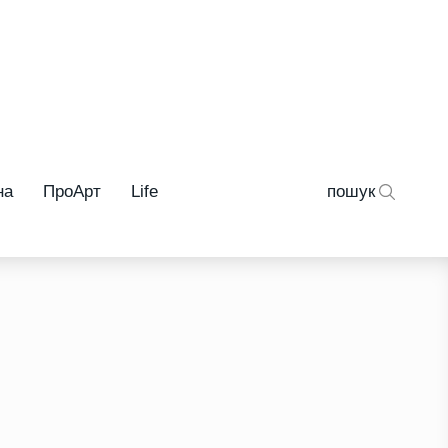
на
ПроАрт
Life
пошук