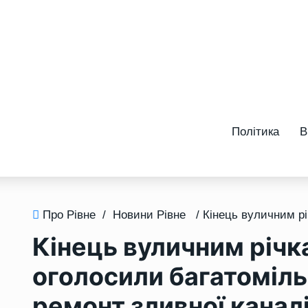
Політика
В
Про Рівне
/
Новини Рівне
Кінець вуличним річк
оголосили багатоміль
ремонт зливної каналі