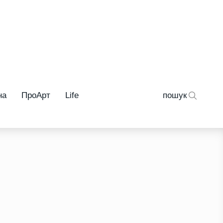
на
ПроАрт
Life
пошук