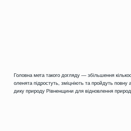
Головна мета такого догляду — збільшення кількост
оленята підростуть, зміцніють та пройдуть повну а
дику природу Рівненщини для відновлення природн