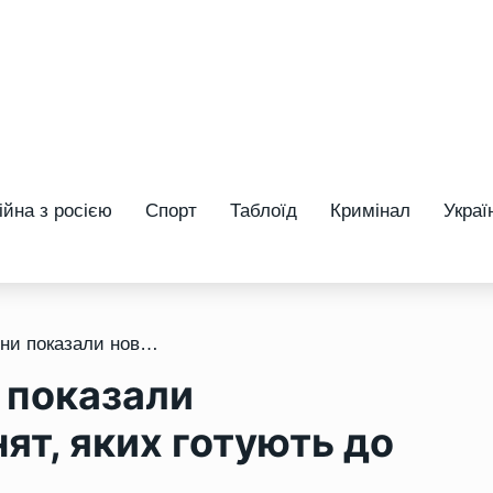
ійна з росією
Спорт
Таблоїд
Кримінал
Украї
/ Лісівники Рівненщини показали новонароджених оленят, яких готують до випуску в ліси
 показали
т, яких готують до