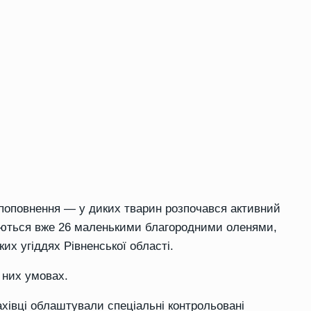
 поповнення — у диких тварин розпочався активний
куються вже 26 маленькими благородними оленями,
х угіддях Рівненської області.
 них умовах.
хівці облаштували спеціальні контрольовані