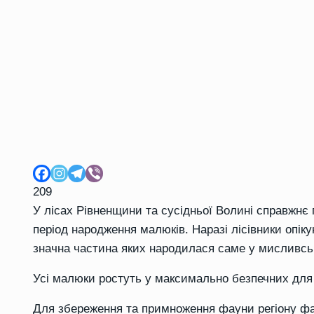
209
У лісах Рівненщини та сусідньої Волині справжнє
період народження малюків. Наразі лісівники опі
значна частина яких народилася саме у мисливськи
Усі малюки ростуть у максимально безпечних для
Для збереження та примноження фауни регіону фа