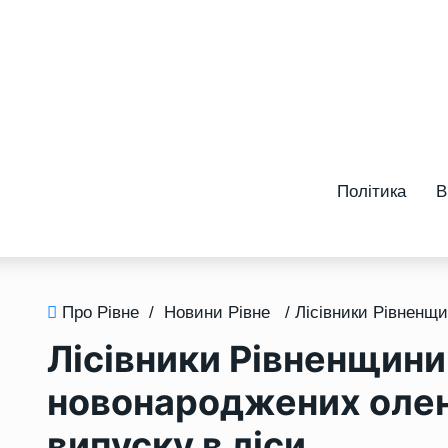
Політика
В
Про Рівне
/
Новини Рівне
Лісівники Рівненщини
новонароджених оленя
випуску в ліси