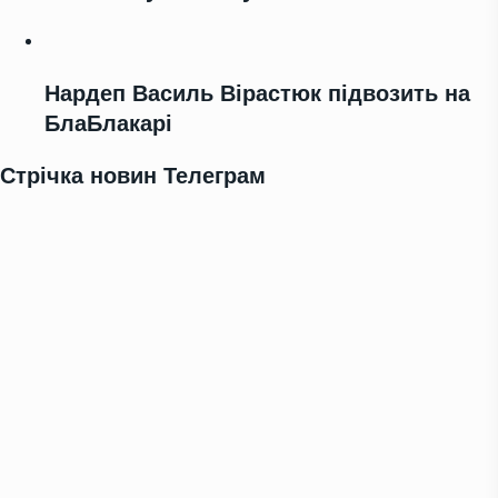
Нардеп Василь Вірастюк підвозить на
БлаБлакарі
Стрічка новин Телеграм