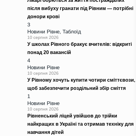
Лікарі борються за життя постраждалих
після вибуху гранати під Рівним — потрібні
донори крові
3
Новини Рівне
,
Таблоїд
10 серпня 2026
У школах Рівного бракує вчителів: відкриті
понад 20 вакансій
4
Новини Рівне
10 серпня 2026
У Рівному хочуть купити чотири сміттєвози,
щоб забезпечити роздільний збір сміття
1
Новини Рівне
10 серпня 2026
Рівненський ліцей увійшов до трійки
найкращих в Україні та отримав техніку для
навчання дітей