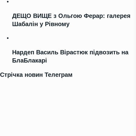
ДЕЩО ВИЩЕ з Ольгою Ферар: галерея
Шабалін у Рівному
Нардеп Василь Вірастюк підвозить на
БлаБлакарі
Стрічка новин Телеграм