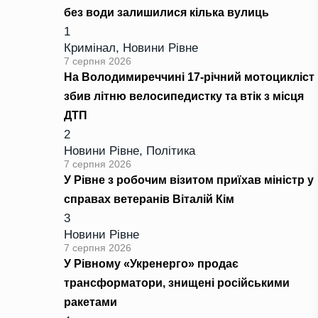
без води залишилися кілька вулиць
1
Кримінал
,
Новини Рівне
7 серпня 2026
На Володимиреччині 17-річний мотоцикліст
збив літню велосипедистку та втік з місця
ДТП
2
Новини Рівне
,
Політика
7 серпня 2026
У Рівне з робочим візитом приїхав міністр у
справах ветеранів Віталій Кім
3
Новини Рівне
7 серпня 2026
У Рівному «Укренерго» продає
трансформатори, знищені російськими
ракетами