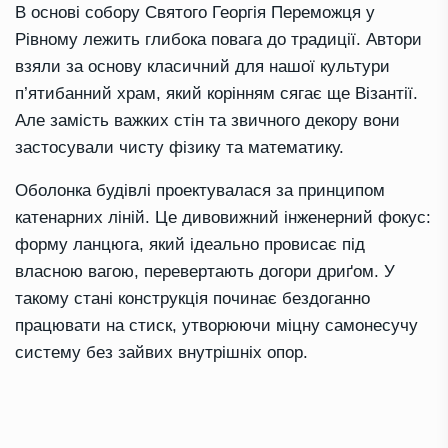
В основі собору Святого Георгія Переможця у
Рівному лежить глибока повага до традиції. Автори
взяли за основу класичний для нашої культури
п’ятибанний храм, який корінням сягає ще Візантії.
Але замість важких стін та звичного декору вони
застосували чисту фізику та математику.
Оболонка будівлі проектувалася за принципом
катенарних ліній. Це дивовижний інженерний фокус:
форму ланцюга, який ідеально провисає під
власною вагою, перевертають догори дриґом. У
такому стані конструкція починає бездоганно
працювати на стиск, утворюючи міцну самонесучу
систему без зайвих внутрішніх опор.