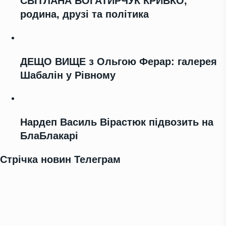
СВІТЛАНА БОГАТИРЧУК КРИВКО,
родина, друзі та політика
ДЕЩО ВИЩЕ з Ольгою Ферар: галерея
Шабалін у Рівному
Нардеп Василь Вірастюк підвозить на
БлаБлакарі
Стрічка новин Телеграм