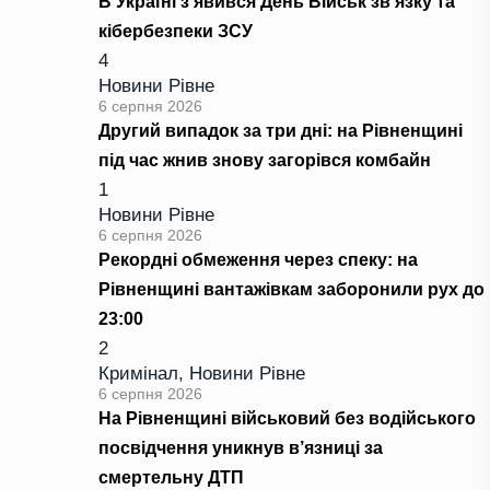
В Україні з’явився День Військ зв’язку та
кібербезпеки ЗСУ
4
Новини Рівне
6 серпня 2026
Другий випадок за три дні: на Рівненщині
під час жнив знову загорівся комбайн
1
Новини Рівне
6 серпня 2026
Рекордні обмеження через спеку: на
Рівненщині вантажівкам заборонили рух до
23:00
2
Кримінал
,
Новини Рівне
6 серпня 2026
На Рівненщині військовий без водійського
посвідчення уникнув в’язниці за
смертельну ДТП