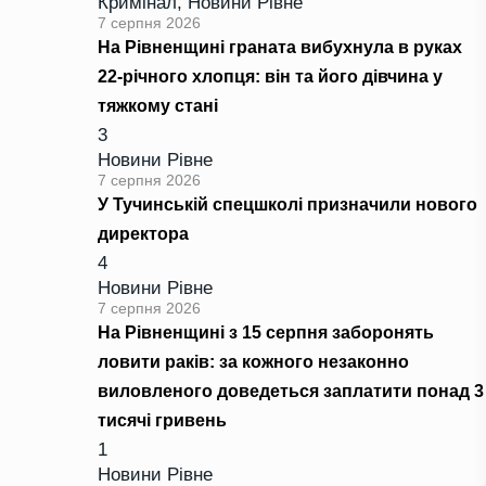
Кримінал
,
Новини Рівне
7 серпня 2026
На Рівненщині граната вибухнула в руках
22-річного хлопця: він та його дівчина у
тяжкому стані
3
Новини Рівне
7 серпня 2026
У Тучинській спецшколі призначили нового
директора
4
Новини Рівне
7 серпня 2026
На Рівненщині з 15 серпня заборонять
ловити раків: за кожного незаконно
виловленого доведеться заплатити понад 3
тисячі гривень
1
Новини Рівне