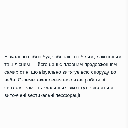
Візуально собор буде абсолютно білим, лаконічним
та цілісним — його бані є плавним продовженням
самих стін, що візуально витягує всю споруду до
неба. Окреме захоплення викликає робота зі
світлом. Замість класичних вікон тут з’являться
витончені вертикальні перфорації.