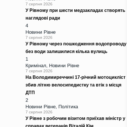
7 серпня 2026
У Рівному при шести медзакладах створять
наглядові ради
4
Новини Рівне
7 серпня 2026
У Рівному через пошкодження водопроводу
без води залишилися кілька вулиць
1
Кримінал
,
Новини Рівне
7 серпня 2026
На Володимиреччині 17-річний мотоцикліст
збив літню велосипедистку та втік з місця
ДТП
2
Новини Рівне
,
Політика
7 серпня 2026
У Рівне з робочим візитом приїхав міністр у
справах ветеранів Віталій Кім