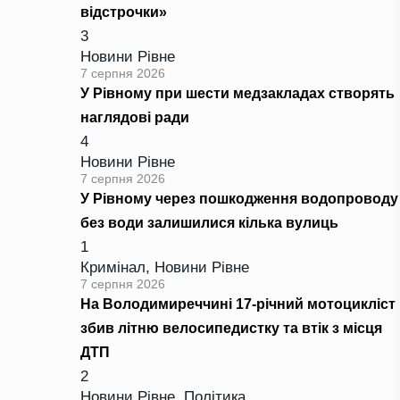
відстрочки»
3
Новини Рівне
7 серпня 2026
У Рівному при шести медзакладах створять
наглядові ради
4
Новини Рівне
7 серпня 2026
У Рівному через пошкодження водопроводу
без води залишилися кілька вулиць
1
Кримінал
,
Новини Рівне
7 серпня 2026
На Володимиреччині 17-річний мотоцикліст
збив літню велосипедистку та втік з місця
ДТП
2
Новини Рівне
,
Політика