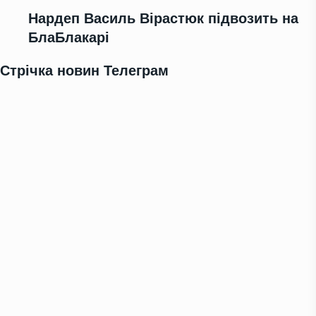
Нардеп Василь Вірастюк підвозить на
БлаБлакарі
Стрічка новин Телеграм