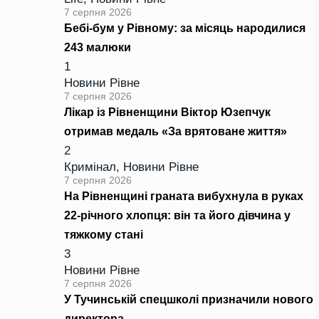
7 серпня 2026
Бебі-бум у Рівному: за місяць народилися
243 малюки
1
Новини Рівне
7 серпня 2026
Лікар із Рівненщини Віктор Юзепчук
отримав медаль «За врятоване життя»
2
Кримінал
,
Новини Рівне
7 серпня 2026
На Рівненщині граната вибухнула в руках
22-річного хлопця: він та його дівчина у
тяжкому стані
3
Новини Рівне
7 серпня 2026
У Тучинській спецшколі призначили нового
директора