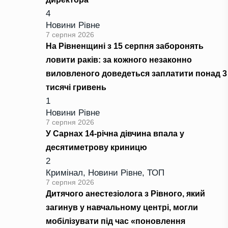
4
Новини Рівне
7 серпня 2026
На Рівненщині з 15 серпня заборонять
ловити раків: за кожного незаконно
виловленого доведеться заплатити понад 3
тисячі гривень
1
Новини Рівне
7 серпня 2026
У Сарнах 14-річна дівчина впала у
десятиметрову криницю
2
Кримінал
,
Новини Рівне
,
ТОП
7 серпня 2026
Дитячого анестезіолога з Рівного, який
загинув у навчальному центрі, могли
мобілізувати під час «поновлення