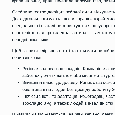
криза на ринку праці зачепила виробництво, рите
Особливо гостро дефіцит робочої сили відчуваєть
Дослідження показують, що тут працює вкрай мало
спеціальності взагалі не користуються популярніс
спостерігається протилежна картина — там конкуре
середні показники.
Щоб закрити «дірки» в штаті та втримати виробнич
серйозні кроки:
Регіональна релокація кадрів. Компанії влас
забезпечуючи їх житлом або місцями в гурто
Зниження вимог до досвіду. Ринок став макси
орієнтовані на людей без досвіду роботи (у 
Інклюзивність та адаптація. Роботодавці част
зросла до 8%), а також людей з інвалідністю
Цікаві зміни відбуваються і на рівні керівної ланки