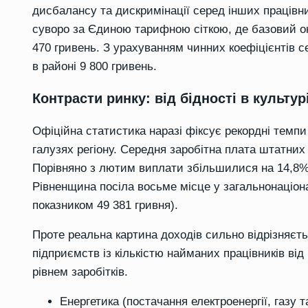
дисбалансу та дискримінації серед інших працівн
суворо за Єдиною тарифною сіткою, де базовий ок
470 гривень. З урахуванням чинних коефіцієнтів се
в районі 9 800 гривень.
Контрасти ринку: від бідності в культур
Офіційна статистика наразі фіксує рекордні темп
галузях регіону. Середня заробітна плата штатних 
Порівняно з лютим виплати збільшилися на 14,8%,
Рівненщина посіла восьме місце у загальнонаціон
показником 49 381 гривня).
Проте реальна картина доходів сильно відрізняєтьс
підприємств із кількістю найманих працівників від 
рівнем заробітків.
Енергетика (постачання електроенергії, газу