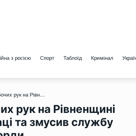
ійна з росією
Спорт
Таблоїд
Кримінал
Украї
/ Тотальний брак робочих рук на Рівненщині перевернув ринок праці та змусив службу зайнятості йти на рекорди
их рук на Рівненщині
ці та змусив службу
корди