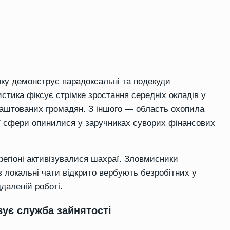
оку демонструє парадоксальні та подекуди
истика фіксує стрімке зростання середніх окладів у
влаштованих громадян. З іншого — область охопила
ї сфери опинилися у заручниках суворих фінансових
 регіоні активізувалися шахраї. Зловмисники
локальні чати відкрито вербують безробітних у
ддаленій роботі.
вує служба зайнятості