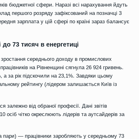
иків бюджетної сфери. Наразі всі нарахування йдуть
лад першого розряду зафіксований на позначці 3
редня зарплата у цій сфері по країні зараз балансує
і до 73 тисяч в енергетиці
и зростання середнього доходу в промислових
працівників на Рівненщині сягнула 26 924 гривень.
 а за рік підскочили на 23,1%. Завдяки цьому
альному рейтингу (лідером залишається Київ із
я залежно від обраної професії. Дані звітів
10 осіб чітко окреслюють лідерів та аутсайдерів за
 та пари) — працівники заробляють у середньому 73