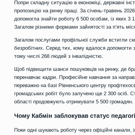
Попри складну ситуацію в економіці, державні інс
пропозицію на ринку праці. За січень-травень 202
допомогла знайти роботу 6 500 особам, із яких 3 
Загалом різними формами зайнятості за п’ять міся
Загалом послугами профільної служби встигли ск
безробітних. Серед тих, кому вдалося допомогти з
тому числі 268 людей з інвалідністю.
Щоб підвищити шанси пошуковців на ринку, де бра
перенавчає кадри. Професійне навчання за напра
переважно на базі Рівненського центру профтехосві
громадських робіт було залучено ще 2 300 осіб. С
області продовжують отримувати 5 500 громадян.
Чому Кабмін заблокував статус педагог
Поки одні шукають роботу через офіційні канали,