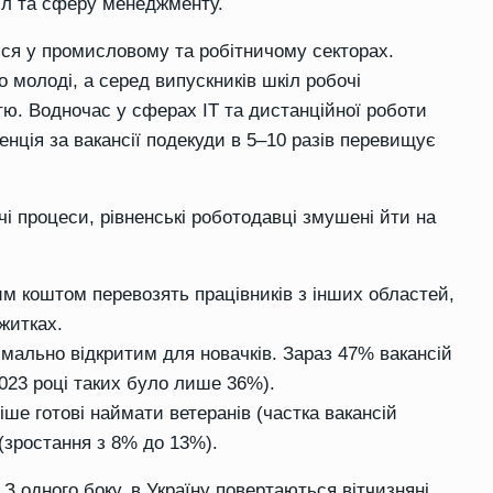
йл та сферу менеджменту.
ся у промисловому та робітничому секторах.
 молоді, а серед випускників шкіл робочі
тю. Водночас у сферах IT та дистанційної роботи
нція за вакансії подекуди в 5–10 разів перевищує
і процеси, рівненські роботодавці змушені йти на
ним коштом перевозять працівників з інших областей,
житках.
мально відкритим для новачків. Зараз 47% вакансій
2023 році таких було лише 36%).
іше готові наймати ветеранів (частка вакансій
 (зростання з 8% до 13%).
. З одного боку, в Україну повертаються вітчизняні