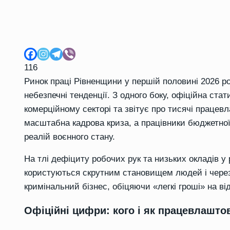
116
Ринок праці Рівненщини у першій половині 2026 р
небезпечні тенденції. З одного боку, офіційна стат
комерційному секторі та звітує про тисячі праце
масштабна кадрова криза, а працівники бюджетно
реалій воєнного стану.
На тлі дефіциту робочих рук та низьких окладів у
користуються скрутним становищем людей і через 
кримінальний бізнес, обіцяючи «легкі гроші» на ві
Офіційні цифри: кого і як працевлашто