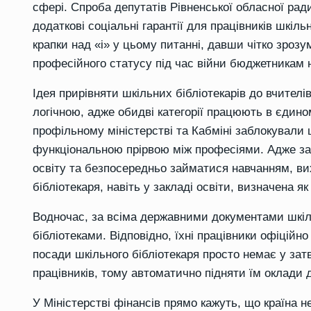
сфері. Спроба депутатів Рівненської обласної рад
додаткові соціальні гарантії для працівників шкіль
крапки над «і» у цьому питанні, давши чітко зрозу
професійного статусу під час війни бюджетникам 
Ідея прирівняти шкільних бібліотекарів до вчите
логічною, адже обидві категорії працюють в єдином
профільному міністерстві та Кабміні заблокували 
функціональною прірвою між професіями. Адже за 
освіту та безпосередньо займатися навчанням, ви
бібліотекаря, навіть у закладі освіти, визначена я
Водночас, за всіма державними документами шкіл
бібліотеками. Відповідно, їхні працівники офіційн
посади шкільного бібліотекаря просто немає у за
працівників, тому автоматично підняти їм оклади д
У Міністерстві фінансів прямо кажуть, що країна н