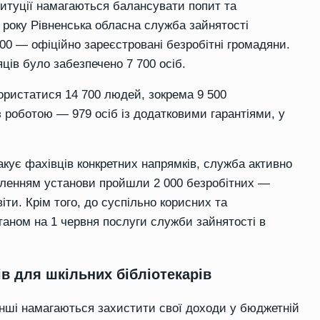
титуції намагаються балансувати попит та
6 року Рівненська обласна служба зайнятості
100 — офіційно зареєстровані безробітні громадяни.
ців було забезпечено 7 700 осіб.
ористатися 14 700 людей, зокрема 9 500
 роботою — 979 осіб із додатковими гарантіями, у
кує фахівців конкретних напрямків, служба активно
вленням установи пройшли 2 000 безробітних —
ти. Крім того, до суспільно корисних та
таном на 1 червня послуги служби зайнятості в
ів для шкільних бібліотекарів
 інші намагаються захистити свої доходи у бюджетній