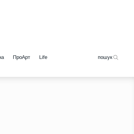
на
ПроАрт
Life
пошук