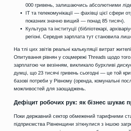
000 гривень, залишаючись абсолютними ліде
ІТ та телекомунікації — фахівці цієї сфери о
показник значно вищий — понад 85 тисяч).
Культура та інституції (бібліотекарі, архів
регіоні. Середня зарплата тут становила лише
На тлі цих звітів реальні калькуляції витрат жите
Опитування рівнян у соцмережі Threads щодо того,
зарплатою чи везінням, викликало бурхливі дискус
думці, що 23 тисячі гривень сьогодні — це той к
базові потреби у Рівному (оренда, комунальні по
можливостей для заощаджень.
Дефіцит робочих рук: як бізнес шукає п
Поки державний сектор обмежений тарифними став
підприємства Рівненщини зіткнулися з іншою заг