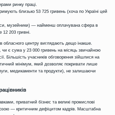
рами ринку праці.
тримують близько 53 725 гривень (хоча по Україні цей
аріуси, музейники) — найменш оплачувана сфера в
 12 203 гривні.
лів обласного центру виглядають дещо інакше.
 чи є сума у 23 000 гривень на місяць звичайною
ії. Більшість учасників обговорення зійшлися на
ритичний мінімум, який дозволяє покривати лише
слуги, медикаменти та продукти), не залишаючи
рацівників
ками, приватний бізнес та великі промислові
розою — критичним дефіцитом кадрів. Масштабна