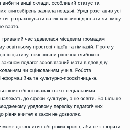
и вибити вищі оклади, особливий статус та
них книгозбірень зазнала невдачі. Уряд розставив усі
міти: розраховувати на ексклюзивні доплати чи зміну
не варто.
лів тривалий час здавалася місцевим громадам
у освітньому просторі ліцеїв та гімназій. Проте у
цю ініціативу, пояснивши рішення глибокою
законом педагог зобов’язаний мати відповідну
хованням чи оцінюванням учнів. Робота
к інформаційна та культурно-просвітницька.
ьні книгозбірні вважаються спеціальними
о належать до сфери культури, а не освіти. Ба більше
твердженому урядовому переліку педагогічних
о рівня вчителів закон не дозволяє.
е може дозволити собі різких кроків, аби не створити