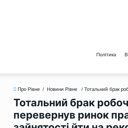
Політика
В
Про Рівне
/
Новини Рівне
Тотальний брак робоч
перевернув ринок пра
зайнятості йти на ре