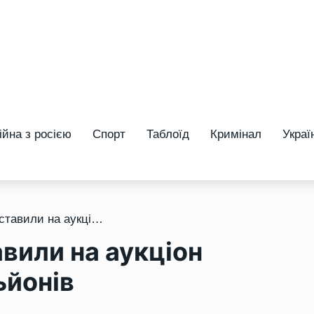
ійна з росією
Спорт
Таблоїд
Кримінал
Украї
/ У центрі Рівного виставили на аукціон приміщення за 13 мільйонів
авили на аукціон
ьйонів