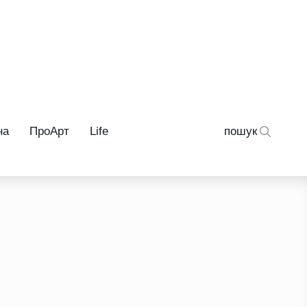
на
ПроАрт
Life
пошук