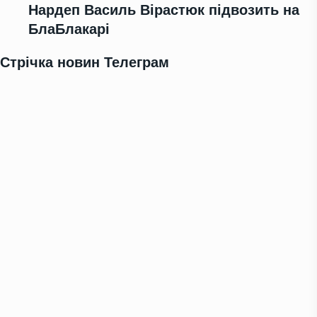
Нардеп Василь Вірастюк підвозить на
БлаБлакарі
Стрічка новин Телеграм