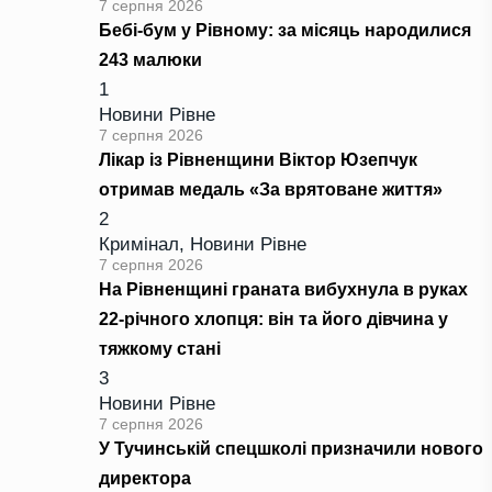
7 серпня 2026
Бебі-бум у Рівному: за місяць народилися
243 малюки
1
Новини Рівне
7 серпня 2026
Лікар із Рівненщини Віктор Юзепчук
отримав медаль «За врятоване життя»
2
Кримінал
,
Новини Рівне
7 серпня 2026
На Рівненщині граната вибухнула в руках
22-річного хлопця: він та його дівчина у
тяжкому стані
3
Новини Рівне
7 серпня 2026
У Тучинській спецшколі призначили нового
директора