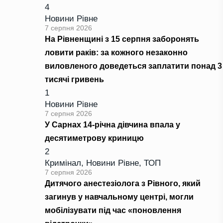
4
Новини Рівне
7 серпня 2026
На Рівненщині з 15 серпня заборонять
ловити раків: за кожного незаконно
виловленого доведеться заплатити понад 3
тисячі гривень
1
Новини Рівне
7 серпня 2026
У Сарнах 14-річна дівчина впала у
десятиметрову криницю
2
Кримінал
,
Новини Рівне
,
ТОП
7 серпня 2026
Дитячого анестезіолога з Рівного, який
загинув у навчальному центрі, могли
мобілізувати під час «поновлення