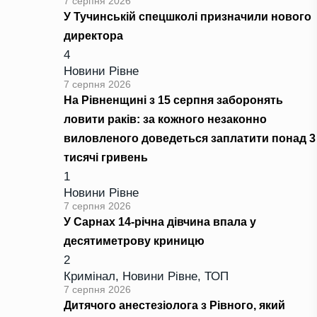
7 серпня 2026
У Тучинській спецшколі призначили нового
директора
4
Новини Рівне
7 серпня 2026
На Рівненщині з 15 серпня заборонять
ловити раків: за кожного незаконно
виловленого доведеться заплатити понад 3
тисячі гривень
1
Новини Рівне
7 серпня 2026
У Сарнах 14-річна дівчина впала у
десятиметрову криницю
2
Кримінал
,
Новини Рівне
,
ТОП
7 серпня 2026
Дитячого анестезіолога з Рівного, який