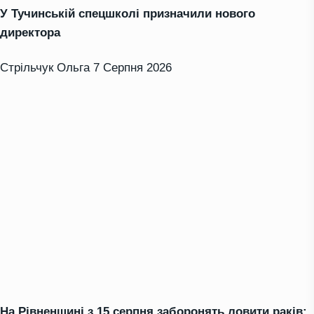
У Тучинській спецшколі призначили нового
директора
Стрільчук Ольга
7 Серпня 2026
На Рівненщині з 15 серпня заборонять ловити раків: