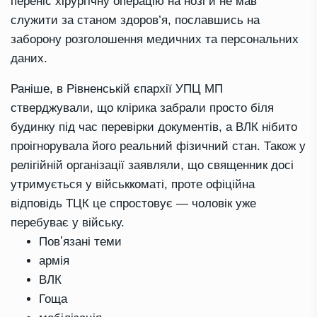
переніс хірургічну операцію на нозі й не мав
служити за станом здоров’я, пославшись на
заборону розголошення медичних та персональних
даних.
Раніше, в Рівненській єпархії УПЦ МП
стверджували, що клірика забрали просто біля
будинку під час перевірки документів, а ВЛК нібито
проігнорувала його реальний фізичний стан. Також у
релігійній організації заявляли, що священник досі
утримується у військкоматі, проте офіційна
відповідь ТЦК це спростовує — чоловік уже
перебуває у війську.
Повʼязані теми
армія
ВЛК
Гоща