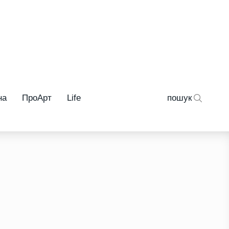
на
ПроАрт
Life
пошук