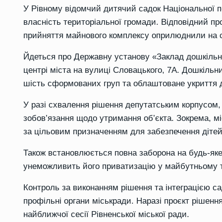
У Рівному відомчий дитячий садок Національної по
власність територіальної громади. Відповідний пр
прийняття майнового комплексу оприлюднили на са
Йдеться про Державну установу «Заклад дошкільно
центрі міста на вулиці Словацького, 7А. Дошкільн
шість сформованих груп та облаштоване укриття д
У разі схвалення рішення депутатським корпусом, 
зобов’язання щодо утримання об’єкта. Зокрема, м
за цільовим призначенням для забезпечення діте
Також встановлюється повна заборона на будь-яке
унеможливить його приватизацію у майбутньому т
Контроль за виконанням рішення та інтеграцією са
профільні органи міськради. Наразі проєкт рішення
найближчої сесії Рівненської міської ради.