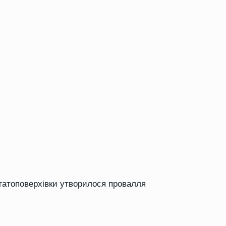
агатоповерхівки утворилося провалля