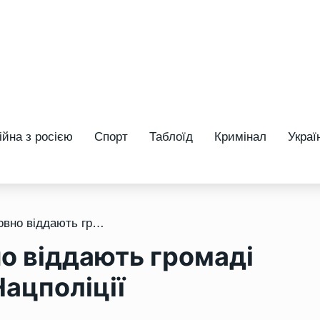
ійна з росією
Спорт
Таблоїд
Кримінал
Украї
/ У Рівному безкоштовно віддають громаді міста дитячий садок Нацполіції
о віддають громаді
Нацполіції