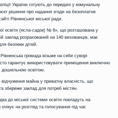
ліції України готують до передачі у комунальну
оєкт рішення про надання згоди на безоплатне
йті Рівненської міської ради.
ї освіти (ясла-садок) № 6», що розташована у
ий заклад розрахований на 140 вихованців, має
ля безпеки дітей.
Рівненська громада візьме на себе суворі
істо гарантує використовувати приміщення виключно
й дошкільною освітою.
 відчуження майна у приватну власність, що
а збереже заклад для потреб містян.
дка до міської системи освіти покладуть на
 очікує на розгляд та голосування під час