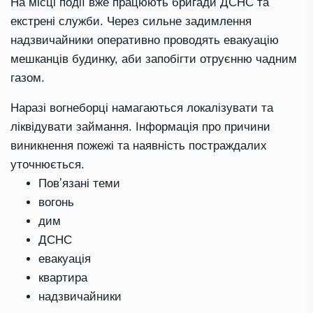
На місці події вже працюють бригади ДСНС та
екстрені служби. Через сильне задимлення
надзвичайники оперативно проводять евакуацію
мешканців будинку, аби запобігти отруєнню чадним
газом.
Наразі вогнеборці намагаються локалізувати та
ліквідувати займання. Інформація про причини
виникнення пожежі та наявність постраждалих
уточнюється.
Повʼязані теми
вогонь
дим
ДСНС
евакуація
квартира
надзвичайники