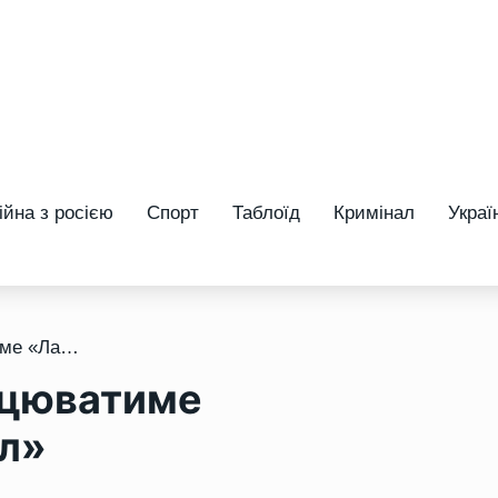
ійна з росією
Спорт
Таблоїд
Кримінал
Украї
/ Влітку на Оствиці працюватиме «Лабораторія ремесел»
рацюватиме
л»