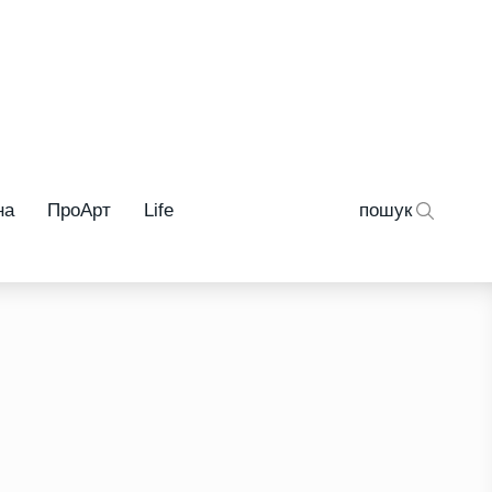
на
ПроАрт
Life
пошук