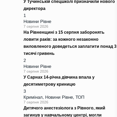
У Тучинській спецшколі призначили нового
директора
1
Новини Рівне
7 серпня 2026
На Рівненщині з 15 серпня заборонять
ловити раків: за кожного незаконно
виловленого доведеться заплатити понад 3
тисячі гривень
2
Новини Рівне
7 серпня 2026
У Сарнах 14-річна дівчина впала у
десятиметрову криницю
3
Кримінал
,
Новини Рівне
,
ТОП
7 серпня 2026
Дитячого анестезіолога з Рівного, який
загинув у навчальному центрі, могли