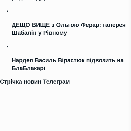
ДЕЩО ВИЩЕ з Ольгою Ферар: галерея
Шабалін у Рівному
Нардеп Василь Вірастюк підвозить на
БлаБлакарі
Стрічка новин Телеграм