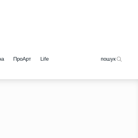
на
ПроАрт
Life
пошук