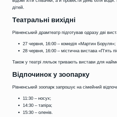
відомі хіти співачки, а й провести день біля води.
дітей.
Театральні вихідні
Рівненський драмтеатр підготував одразу дві вист
27 червня, 16:00 – комедія «Мартин Боруля»;
28 червня, 16:00 – містична вистава «П’ять п
Також у театрі ляльок тривають вистави для найм
Відпочинок у зоопарку
Рівненський зоопарк запрошує на сімейний відпочин
11:30 – носух;
14:30 – тапіра;
15:30 – оленів.