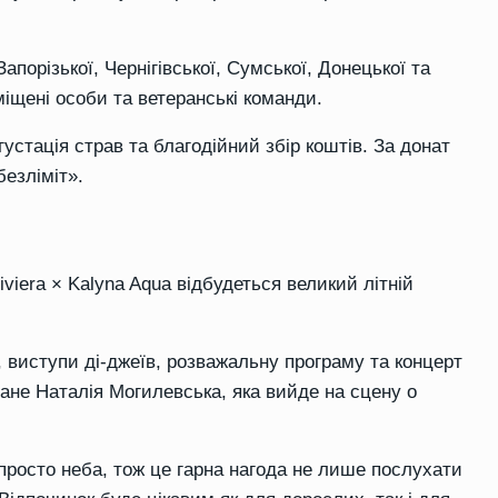
порізької, Чернігівської, Сумської, Донецької та
іщені особи та ветеранські команди.
устація страв та благодійний збір коштів. За донат
езліміт».
iviera × Kalyna Aqua відбудеться великий літній
, виступи ді-джеїв, розважальну програму та концерт
ане Наталія Могилевська, яка вийде на сцену о
просто неба, тож це гарна нагода не лише послухати