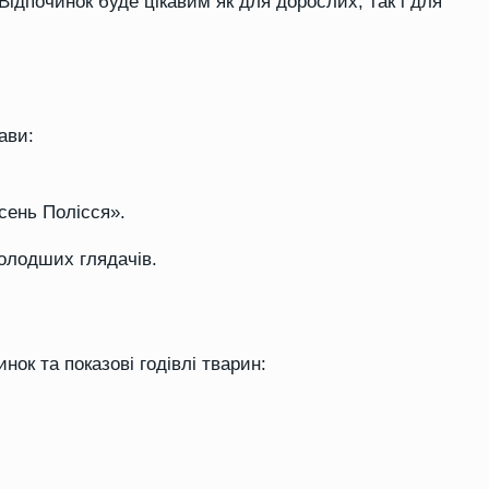
 Відпочинок буде цікавим як для дорослих, так і для
ави:
ісень Полісся».
олодших глядачів.
ок та показові годівлі тварин: