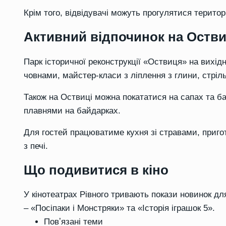
Крім того, відвідувачі можуть прогулятися терито
Активний відпочинок на Остви
Парк історичної реконструкції «Оствиця» на вихі
човнами, майстер-класи з ліплення з глини, стрільб
Також на Оствиці можна покататися на сапах та б
плавнями на байдарках.
Для гостей працюватиме кухня зі стравами, пригот
з печі.
Що подивитися в кіно
У кінотеатрах Рівного тривають покази новинок дл
– «Посіпаки і Монстряки» та «Історія іграшок 5».
Повʼязані теми