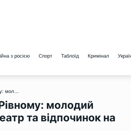
ійна з росією
Спорт
Таблоїд
Кримінал
Украї
/ Куди піти на вихідні у Рівному: молодий борщ, Могилевська, театр та відпочинок на природі
у Рівному: молодий
еатр та відпочинок на