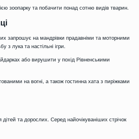
рією зоопарку та побачити понад сотню видів тварин.
ці
дних запрошує на мандрівки прадавніми та моторними
у з лука та настільні ігри.
айдарках або вирушити у похід Рівненськими
ованими на вогні, а також гостинна хата з пиріжками
я дітей та дорослих. Серед найочікуваніших стрічок