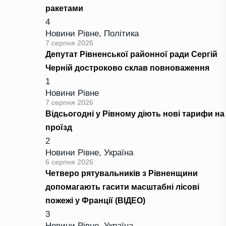
ракетами
4
Новини Рівне
,
Політика
7 серпня 2026
Депутат Рівненської районної ради Сергій
Черній достроково склав повноваження
1
Новини Рівне
7 серпня 2026
Відсьогодні у Рівному діють нові тарифи на
проїзд
2
Новини Рівне
,
Україна
6 серпня 2026
Четверо рятувальників з Рівненщини
допомагають гасити масштабні лісові
пожежі у Франції (ВІДЕО)
3
Новини Рівне
,
Україна