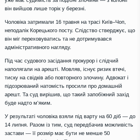
уже має судимість за подібні злочини — з колонії
він вийшов лише торік у березні.
Чоловіка затримали 16 травня на трасі Київ–Чоп,
неподалік Корецького посту. Слідство стверджує, що
він міг переховуватись та не дотримувався
адміністративного нагляду.
Під час судового засідання прокурор і слідчий
наполягали на арешті. Мовляв, існує ризик втечі,
тиску на свідків або повторного злочину. Адвокат і
підозрюваний натомість просили про домашній
арешт. Та суд вирішив, що такий запобіжний захід
буде надто м’яким.
У результаті чоловіка взяли під варту на 60 діб — до
14 липня. Разом із тим, суд передбачив можливість
застави — її розмір має бути не менше 50