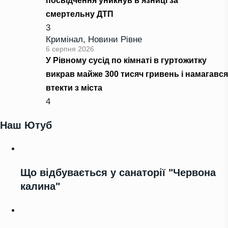
посвідчення уникнув в’язниці за
смертельну ДТП
3
Кримінал
,
Новини Рівне
6 серпня 2026
У Рівному сусід по кімнаті в гуртожитку
викрав майже 300 тисяч гривень і намагався
втекти з міста
4
Наш Ютуб
Що відбувається у санаторії "Червона
калина"