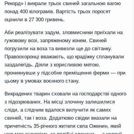
Рекорд» і викрали трьох свиней загальною вагою
понад 400 кілограмів. Вартість трьох поросят
оцінили в 27 300 гривень.
Аби реалізувати задум, зловмисники приїхали на
гужовому возі, запряженому конем. Свиней
погрузили на воза та вивезли ще до світанку.
Правоохоронці вважають, що крадіжку спланували
заздалегідь. Діяли з корисливою метою,
проникнувши у підсобне приміщення ферми — при
цьому в умовах воєнного стану.
Викрадених тварин сховали на господарстві одного
з підозрюваних. На місці злочину залишилися
сліди, а слідчим вдалося вилучити як самих
свиней, так і воза. Додатково свідки вказали на
причетність 35-річного жителя села Оженин, який