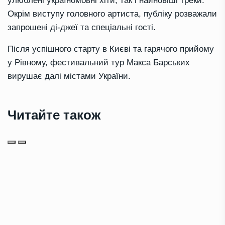
улюблені україномовні хіти, так і найновіші треки.
Окрім виступу головного артиста, публіку розважали
запрошені ді-джеї та спеціальні гості.
Після успішного старту в Києві та гарячого прийому
у Рівному, фестивальний тур Макса Барських
вирушає далі містами України.
Читайте також