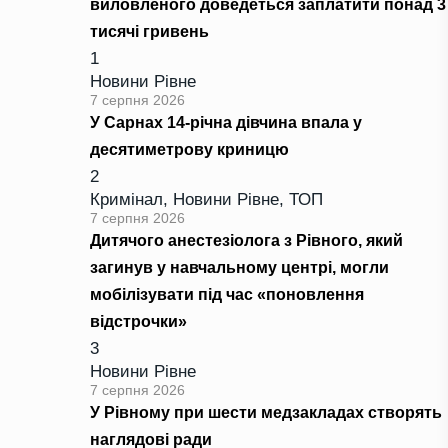
виловленого доведеться заплатити понад 3
тисячі гривень
1
Новини Рівне
7 серпня 2026
У Сарнах 14-річна дівчина впала у
десятиметрову криницю
2
Кримінал
,
Новини Рівне
,
ТОП
7 серпня 2026
Дитячого анестезіолога з Рівного, який
загинув у навчальному центрі, могли
мобілізувати під час «поновлення
відстрочки»
3
Новини Рівне
7 серпня 2026
У Рівному при шести медзакладах створять
наглядові ради