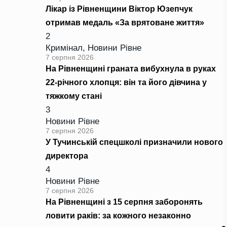
Лікар із Рівненщини Віктор Юзепчук
отримав медаль «За врятоване життя»
2
Кримінал
,
Новини Рівне
7 серпня 2026
На Рівненщині граната вибухнула в руках
22-річного хлопця: він та його дівчина у
тяжкому стані
3
Новини Рівне
7 серпня 2026
У Тучинській спецшколі призначили нового
директора
4
Новини Рівне
7 серпня 2026
На Рівненщині з 15 серпня заборонять
ловити раків: за кожного незаконно