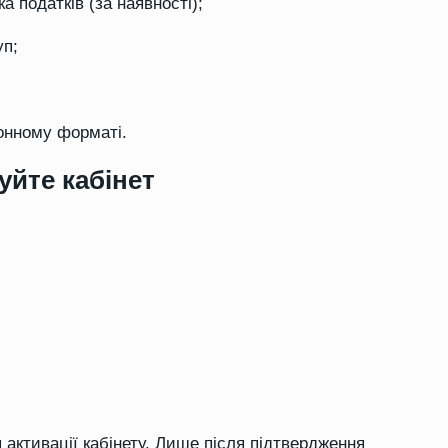
а податків (за наявності);
уп;
онному форматі.
уйте кабінет
 активації кабінету. Лише після підтвердження