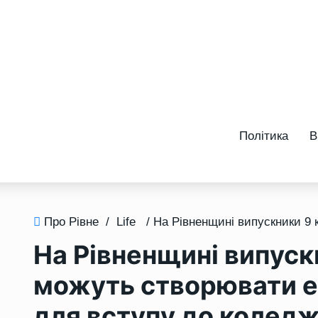
Політика
В
Про Рівне
/
Life
На Рівненщині випуск
можуть створювати е
для вступу до коледж