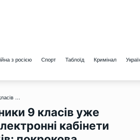
ійна з росією
Спорт
Таблоїд
Кримінал
Украї
/ На Рівненщині випускники 9 класів уже можуть створювати електронні кабінети для вступу до коледжів: покрокова інструкція
ники 9 класів уже
лектронні кабінети
ів: покрокова