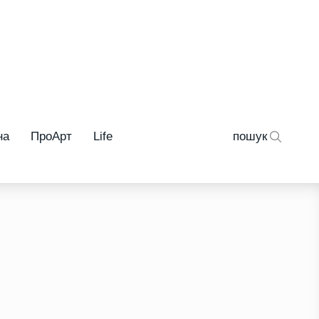
на
ПроАрт
Life
пошук