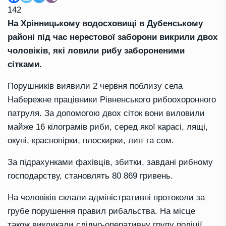
142
На Хрінницькому водосховищі в Дубенському
районі під час нерестової заборони викрили двох
чоловіків, які ловили рибу забороненими
сітками.
Порушників виявили 2 червня поблизу села
Набережне працівники Рівненського рибоохоронного
патруля. За допомогою двох сіток вони виловили
майже 16 кілограмів риби, серед якої карасі, лящі,
окуні, краснопірки, плоскирки, лин та сом.
За підрахунками фахівців, збитки, завдані рибному
господарству, становлять 80 869 гривень.
На чоловіків склали адміністративні протоколи за
грубе порушення правил рибальства. На місце
також викликали слідчо-оперативну групу поліції,