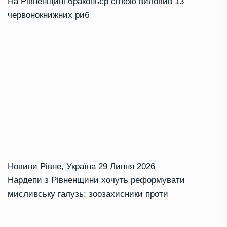
На Рівненщині браконьєр сіткою виловив 13
червонокнижних риб
Новини Рівне
,
Україна
29 Липня 2026
Нардепи з Рівненщини хочуть реформувати
мисливську галузь: зоозахисники проти