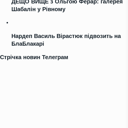
ДЕЩО ВИЩЕ з Ольгою Ферар: галерея
Шабалін у Рівному
Нардеп Василь Вірастюк підвозить на
БлаБлакарі
Стрічка новин Телеграм