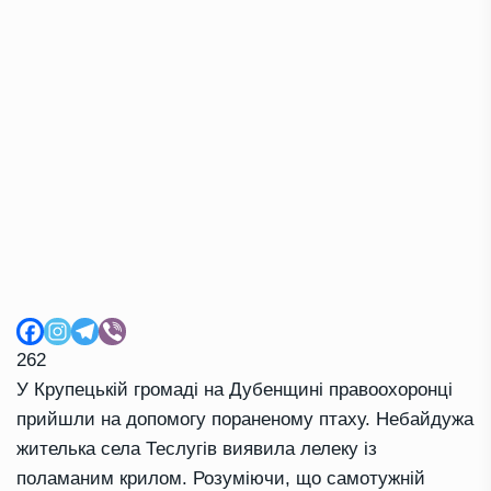
262
У Крупецькій громаді на Дубенщині правоохоронці
прийшли на допомогу пораненому птаху. Небайдужа
жителька села Теслугів виявила лелеку із
поламаним крилом. Розуміючи, що самотужній