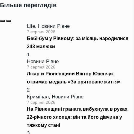
Більше переглядів
Life
,
Новини Рівне
7 серпня 2026
Бебі-бум у Рівному: за місяць народилися
243 малюки
1
Новини Рівне
7 серпня 2026
Лікар із Рівненщини Віктор Юзепчук
отримав медаль «За врятоване життя»
2
Кримінал
,
Новини Рівне
7 серпня 2026
На Рівненщині граната вибухнула в руках
22-річного хлопця: він та його дівчина у
тяжкому стані
3