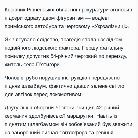
Керівник Рівненської обласної прокуратури оголосив
підозри одразу двом фігурантам — водієві
приміського автобуса та черговому «Укрзалізниці».
Як з’ясувало слідство, трагедія стала наслідком
подвійного людського фактора. Першу фатальну
помилку допустив 54-річний черговий по переїзду,
житель села П’ятигори.
Чоловік грубо порушив інструкцію і передчасно
підняв шлагбаум, фактично давши зелене світло
для автівок перед локомотивом.
Другу лінію оборони безпеки знищив 42-річний
керманич здолбунівської маршрутки. Навіть із
піднятим шлагбаумом він зобов’язаний був зважити
на заборонний сигнал світлофора та ревіння