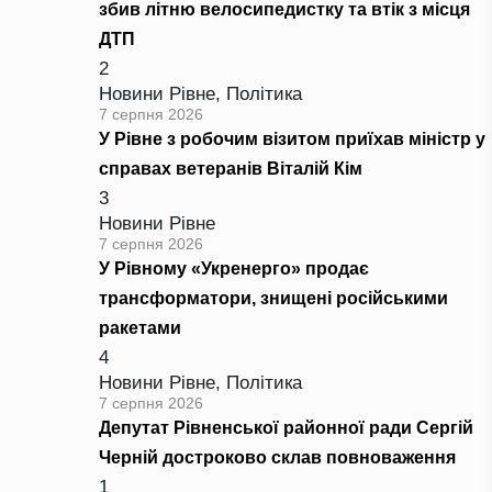
збив літню велосипедистку та втік з місця
ДТП
2
Новини Рівне
,
Політика
7 серпня 2026
У Рівне з робочим візитом приїхав міністр у
справах ветеранів Віталій Кім
3
Новини Рівне
7 серпня 2026
У Рівному «Укренерго» продає
трансформатори, знищені російськими
ракетами
4
Новини Рівне
,
Політика
7 серпня 2026
Депутат Рівненської районної ради Сергій
Черній достроково склав повноваження
1