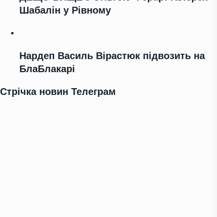
Шабалін у Рівному
Нардеп Василь Вірастюк підвозить на
БлаБлакарі
Стрічка новин Телеграм