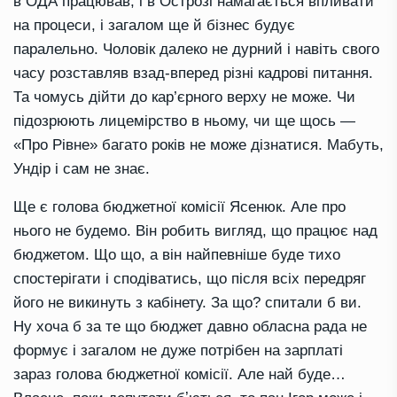
в ОДА працював, і в Острозі намагається впливати
на процеси, і загалом ще й бізнес будує
паралельно. Чоловік далеко не дурний і навіть свого
часу розставляв взад-вперед різні кадрові питання.
Та чомусь дійти до кар’єрного верху не може. Чи
підозрюють лицемірство в ньому, чи ще щось —
«Про Рівне» багато років не може дізнатися. Мабуть,
Ундір і сам не знає.
Ще є голова бюджетної комісії Ясенюк. Але про
нього не будемо. Він робить вигляд, що працює над
бюджетом. Що що, а він найпевніше буде тихо
спостерігати і сподіватись, що після всіх передряг
його не викинуть з кабінету. За що? спитали б ви.
Ну хоча б за те що бюджет давно обласна рада не
формує і загалом не дуже потрібен на зарплаті
зараз голова бюджетної комісії. Але най буде…