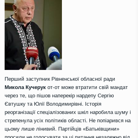
Перший заступник Рівненської обласної ради
Микола Кучерук
от-от може втратити свій мандат
через те, що пішов наперекір нардепу Сергію
Євтушку та Юлії Володимирівні. Історія
реорганізації спеціалізованих шкіл наробила шуму і
стрепенула усіх політиків області. Не попіарився на
цьому лише лінивий. Партійців «Батьківщини»
просили не голосувати за ці питання незалежно від