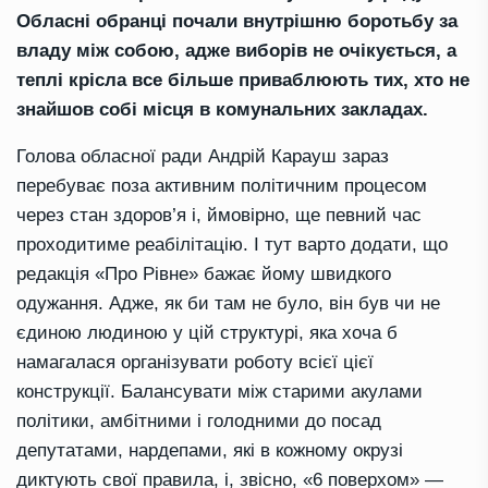
Обласні обранці почали внутрішню боротьбу за
владу між собою, адже виборів не очікується, а
теплі крісла все більше приваблюють тих, хто не
знайшов собі місця в комунальних закладах.
Голова обласної ради Андрій Карауш зараз
перебуває поза активним політичним процесом
через стан здоров’я і, ймовірно, ще певний час
проходитиме реабілітацію. І тут варто додати, що
редакція «Про Рівне» бажає йому швидкого
одужання. Адже, як би там не було, він був чи не
єдиною людиною у цій структурі, яка хоча б
намагалася організувати роботу всієї цієї
конструкції. Балансувати між старими акулами
політики, амбітними і голодними до посад
депутатами, нардепами, які в кожному окрузі
диктують свої правила, і, звісно, «6 поверхом» —