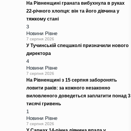
На Рівненщині граната вибухнула в руках
22-річного хлопця: він та його дівчина у
тяжкому стані
3
Новини Рівне
7 серпня 2026
У Тучинській спецшколі призначили нового
директора
4
Новини Рівне
7 серпня 2026
На Рівненщині з 15 серпня заборонять
ловити раків: за кожного незаконно
виловленого доведеться заплатити понад 3
тисячі гривень
1
Новини Рівне
7 серпня 2026
У Сарнах 14-річна дівчина впала у