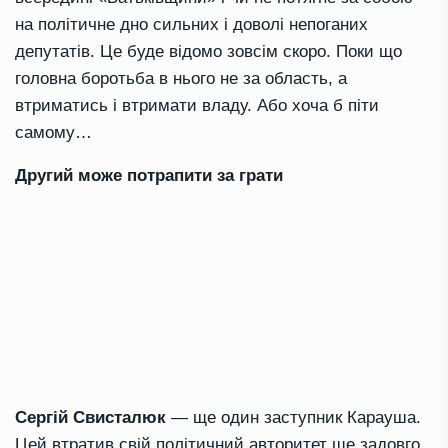
на політичне дно сильних і доволі непоганих
депутатів. Це буде відомо зовсім скоро. Поки що
головна боротьба в нього не за область, а
втриматись і втримати владу. Або хоча б піти
самому…
Другий може потрапити за грати
Сергій Свисталюк
— ще один заступник Карауша.
Цей втратив свій політичний авторитет ще задовго