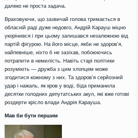
далеко не проста задача.
Враховуючи, що зазвичай голова тримається в
обласній раді дуже недовго, Андрій Карауш міцно
укорінився і при цьому залишався незалежною від
партій фігурою. На його місце, якби не здоровʼя,
найпевніше, ніхто б не зазіхав, побоюючись
потрапити в немилість. Навіть старі політики
розуміють — дружба з цим хлопцем може
згодитися кожному з них. Та здоровʼя серйозний
удар і нажаль, як кров у воді, біда приманила
десятки голодних депутатських акул, які вже готові
роздерти крісло влади Андрія Карауша.
Мав би бути першим