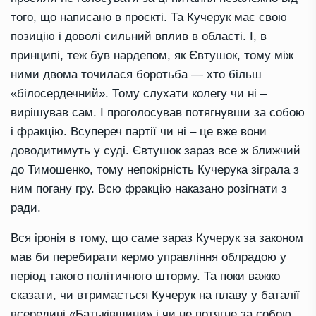
того, що написано в проєкті. Та Кучерук має свою
позицію і доволі сильний вплив в області. І, в
принципі, теж був нардепом, як Євтушок, тому між
ними двома точилася боротьба — хто більш
«білосердечний». Тому слухати колегу чи ні –
вирішував сам. І проголосував потягнувши за собою
і фракцію. Всупереч партії чи ні – це вже вони
доводитимуть у суді. Євтушок зараз все ж ближчий
до Тимошенко, тому непокірність Кучерука зіграла з
ним погану гру. Всю фракцію наказано розігнати з
ради.
Вся іронія в тому, що саме зараз Кучерук за законом
мав би перебирати кермо управління облрадою у
період такого політичного шторму. Та поки важко
сказати, чи втримається Кучерук на плаву у баталії
всередині «Батьківщини» і чи не потягне за собою