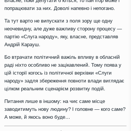
Власне, поки депутати бʼються, то пан Ігор може і
попрацювати за них. Доволі напевно і непогано.
Та тут варто не випускати з поля зору ще одну
неочевидну, але дуже важливу сторону процесу —
партію «Слуга народу», яку, власне, представляв
Андрій Карауш.
Бо втрачати політичний важіль впливу в обласній
раді ніхто особливо не зацікавлений. Тому поява у
цій історії когось із політичної верхівки «Слуги
народу» задля збереження повноти влади виглядає
цілком реальним сценарієм розвитку подій.
Питання лише в іншому: на чиє саме місце
заводитимуть нову людину? І головне — кого саме?
А може, й якось воно буде…