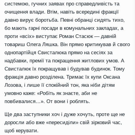
системою, гучних заявах про справедливість та
очищення влади. Втім, навіть всередині фракції
давно вирує боротьба. Певні обранці сидять тихо,
бо мають гарні посади в комунальних закладах, а
проти «всіх» виступає Роман Стасюк — давній
товариш Олега Ляшка. Він прямо критикував й свого
однопартійця Свисталюка прямо на сесіях за
надбавки, премії та покращення житлових умов. А
Свисталюк їх покращував і будував будинок. Тому
фракція давно розділена. Тримає їх купи Оксана
Лозова, і лише її спокійний тон, яка ніби дітям
умовно каже: «Робіть як знаєте, аби не
повбивалися…». От вони і роблять.
Ще два заступники хоч і дуже хочуть, проте ще не
доросли або вже «пересиділи» свій зірковий час,
щоб керувати.