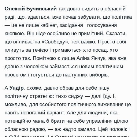
Олексій Бучинський
так довго сидить в обласній
раді, що, здається, вже почав забувати, що політика
— це не лише кабінет, засідання і голосування
кнопкою. Він ніде особливо не примітний. Сказати,
що впливає на «Свободу», теж важко. Просто собі
пливуть за течією і тримаються хто посад, хто
просто так. Помітною є лише Аліна Янчук, яка вже
давно з чоловіком займається новим політичним
проєктом і готується до наступних виборів.
А
Ундір
, схоже, давно обрав для себе іншу
політичну стратегію: тихо сиджу — далі їду. І,
можливо, для особистого політичного виживання це
навіть непоганий варіант. Але для людини, яка
потенційно мала б брати на себе управління цілою
обласною радою, — аж надто замало. Цей чоловік і