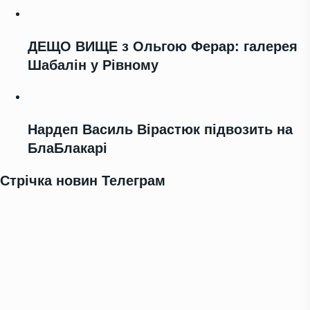
ДЕЩО ВИЩЕ з Ольгою Ферар: галерея
Шабалін у Рівному
Нардеп Василь Вірастюк підвозить на
БлаБлакарі
Стрічка новин Телеграм