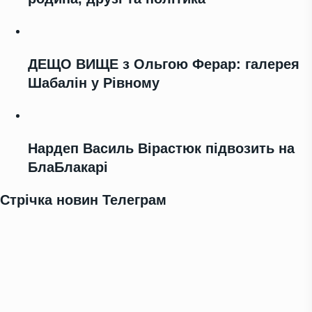
ДЕЩО ВИЩЕ з Ольгою Ферар: галерея
Шабалін у Рівному
Нардеп Василь Вірастюк підвозить на
БлаБлакарі
Стрічка новин Телеграм