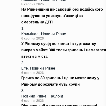
6 серпня 2026
На Рівненщині військовий без водійського
посвідчення уникнув в’язниці за
смертельну ДТП
1
Кримінал
,
Новини Рівне
6 серпня 2026
У Рівному сусід по кімнаті в гуртожитку
викрав майже 300 тисяч гривень і намагався
втекти з міста
2
Life
,
Новини Рівне
6 серпня 2026
Гречка по 80 гривень і це не межа: чому у
Рівному дорожчатимуть крупи
3
Новини Рівне
,
Таблоїд
6 серпня 2026
Рівненський адвокат отримав у столиці