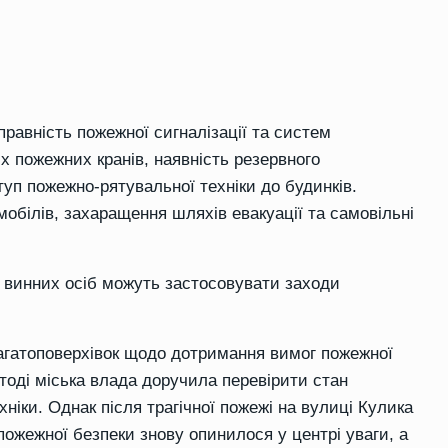
правність пожежної сигналізації та систем
іх пожежних кранів, наявність резервного
уп пожежно-рятувальної техніки до будинків.
обілів, захаращення шляхів евакуації та самовільні
о винних осіб можуть застосовувати заходи
багатоповерхівок щодо дотримання вимог пожежної
тоді міська влада доручила перевірити стан
хніки. Однак після трагічної пожежі на вулиці Кулика
 пожежної безпеки знову опинилося у центрі уваги, а