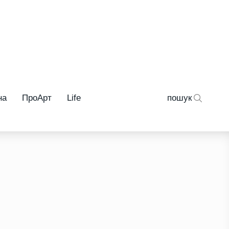
на
ПроАрт
Life
пошук