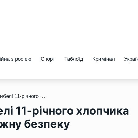
ійна з росією
Спорт
Таблоїд
Кримінал
Украї
/ У Рівному після загибелі 11-річного хлопчика перевірятимуть пожежну безпеку багатоповерхівок
елі 11-річного хлопчика
жну безпеку