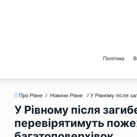
Політика
В
Про Рівне
/
Новини Рівне
У Рівному після загиб
перевірятимуть поже
багатоповерхівок