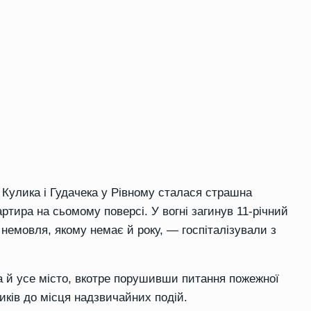
і Кулика і Гудачека у Рівному сталася страшна
ртира на сьомому поверсі. У вогні загинув 11-річний
а немовля, якому немає й року, — госпіталізували з
а й усе місто, вкотре порушивши питання пожежної
иків до місця надзвичайних подій.