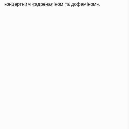
концертним «адреналіном та дофаміном».