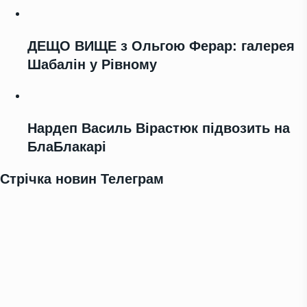
ДЕЩО ВИЩЕ з Ольгою Ферар: галерея
Шабалін у Рівному
Нардеп Василь Вірастюк підвозить на
БлаБлакарі
Стрічка новин Телеграм