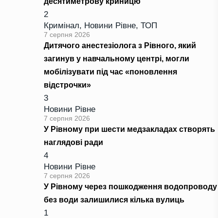
десятиметрову криницю
2
Кримінал
,
Новини Рівне
,
ТОП
7 серпня 2026
Дитячого анестезіолога з Рівного, який
загинув у навчальному центрі, могли
мобілізувати під час «поновлення
відстрочки»
3
Новини Рівне
7 серпня 2026
У Рівному при шести медзакладах створять
наглядові ради
4
Новини Рівне
7 серпня 2026
У Рівному через пошкодження водопроводу
без води залишилися кілька вулиць
1