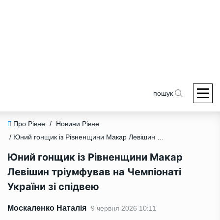
пошук
Про Рівне
/
Новини Рівне
/ Юний гонщик із Рівненщини Макар Левішин тріумфував на Чемпіонаті України зі спідвею
Юний гонщик із Рівненщини Макар
Левішин тріумфував на Чемпіонаті
України зі спідвею
Москаленко Наталія
9 червня 2026 10:11