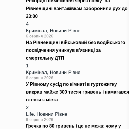
Рекордні обмеження через спеку: на
Рівненщині вантажівкам заборонили рух до
23:00
4
Кримінал
,
Новини Рівне
6 серпня 2026
На Рівненщині військовий без водійського
посвідчення уникнув в’язниці за
смертельну ДТП
1
Кримінал
,
Новини Рівне
6 серпня 2026
У Рівному сусід по кімнаті в гуртожитку
викрав майже 300 тисяч гривень і намагався
втекти з міста
2
Life
,
Новини Рівне
6 серпня 2026
Гречка по 80 гривень і це не межа: чому у