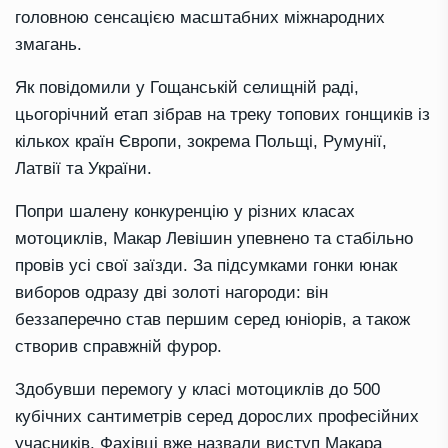
головною сенсацією масштабних міжнародних
змагань.
Як повідомили у Гощанській селищній раді,
цьогорічний етап зібрав на треку топових гонщиків із
кількох країн Європи, зокрема Польщі, Румунії,
Латвії та України.
Попри шалену конкуренцію у різних класах
мотоциклів, Макар Левішин упевнено та стабільно
провів усі свої заїзди. За підсумками гонки юнак
виборов одразу дві золоті нагороди: він
беззаперечно став першим серед юніорів, а також
створив справжній фурор.
Здобувши перемогу у класі мотоциклів до 500
кубічних сантиметрів серед дорослих професійних
учасників. Фахівці вже назвали виступ Макара