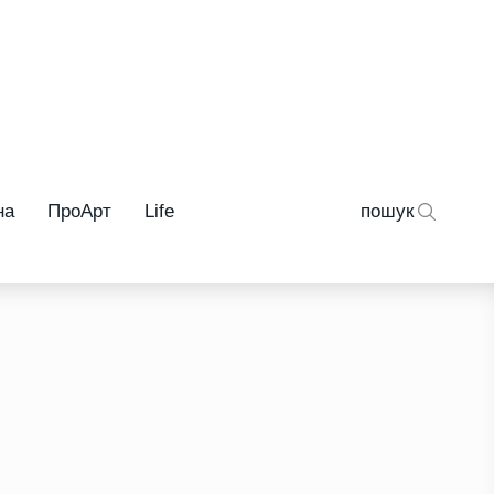
на
ПроАрт
Life
пошук