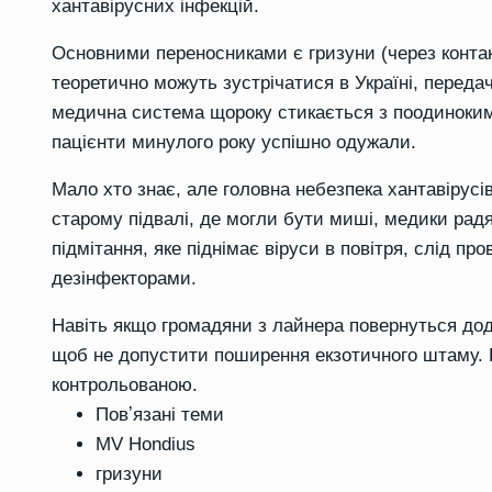
хантавірусних інфекцій.
Основними переносниками є гризуни (через контак
теоретично можуть зустрічатися в Україні, переда
медична система щороку стикається з поодиноким
пацієнти минулого року успішно одужали.
Мало хто знає, але головна небезпека хантавірусі
старому підвалі, де могли бути миші, медики радя
підмітання, яке піднімає віруси в повітря, слід п
дезінфекторами.
Навіть якщо громадяни з лайнера повернуться дод
щоб не допустити поширення екзотичного штаму. 
контрольованою.
Повʼязані теми
MV Hondius
гризуни