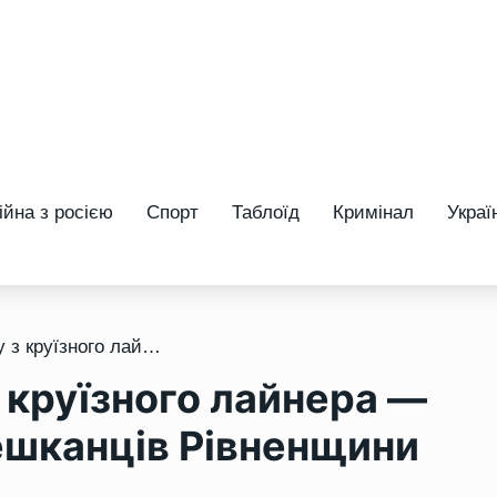
ійна з росією
Спорт
Таблоїд
Кримінал
Украї
/ Загроза хантавірусу з круїзного лайнера — чи є небезпека для мешканців Рівненщини
з круїзного лайнера —
ешканців Рівненщини