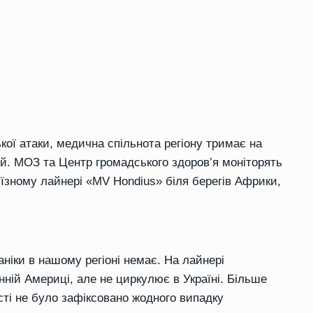
кої атаки, медична спільнота регіону тримає на
ий. МОЗ та Центр громадського здоров’я моніторять
руїзному лайнері «MV Hondius» біля берегів Африки,
аніки в нашому регіоні немає. На лайнері
нній Америці, але не циркулює в Україні. Більше
асті не було зафіксовано жодного випадку