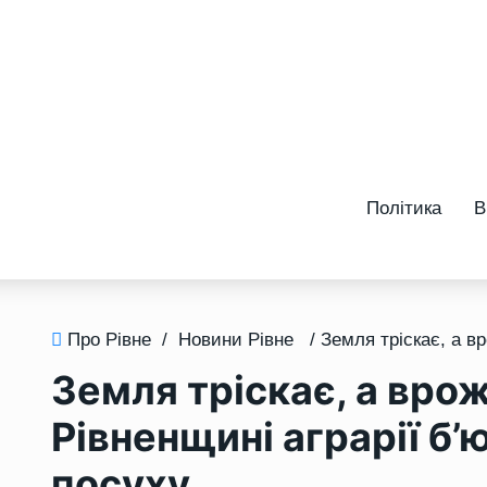
Політика
В
Про Рівне
/
Новини Рівне
Земля тріскає, а врож
Рівненщині аграрії б’
посуху