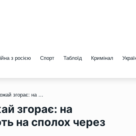
ійна з росією
Спорт
Таблоїд
Кримінал
Украї
/ Земля тріскає, а врожай згорає: на Рівненщині аграрії б’ють на сполох через посуху
ай згорає: на
ють на сполох через