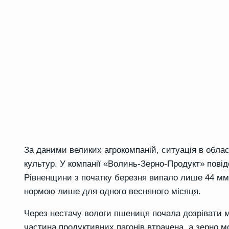
За даними великих агрокомпаній, ситуація в обла
культур. У компанії «Волинь-Зерно-Продукт» пові
Рівненщини з початку березня випало лише 44 мм о
нормою лише для одного весняного місяця.
Через нестачу вологи пшениця почала дозрівати м
частина продуктивних пагонів втрачена, а зерно м