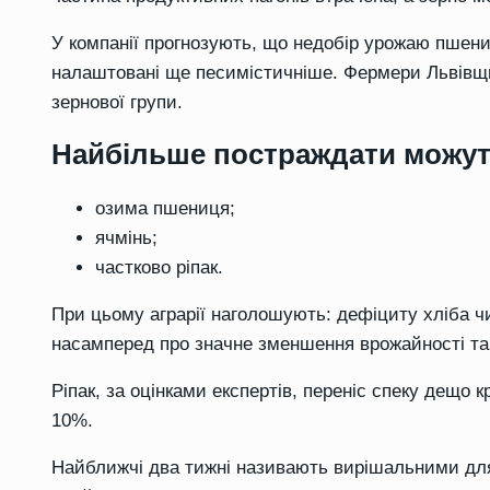
У компанії прогнозують, що недобір урожаю пшениц
налаштовані ще песимістичніше. Фермери Львівщ
зернової групи.
Найбільше постраждати можут
озима пшениця;
ячмінь;
частково ріпак.
При цьому аграрії наголошують: дефіциту хліба 
насамперед про значне зменшення врожайності та 
Ріпак, за оцінками експертів, переніс спеку дещо к
10%.
Найближчі два тижні називають вирішальними для 