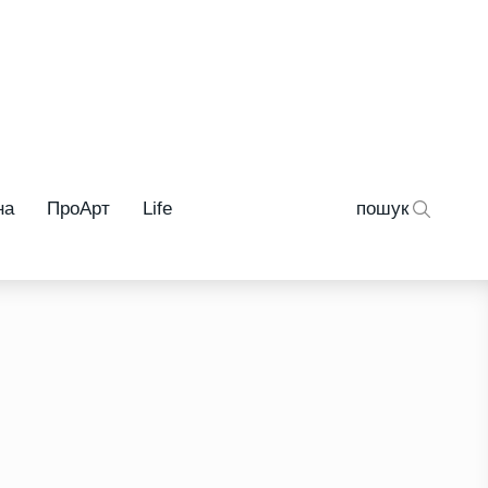
на
ПроАрт
Life
пошук