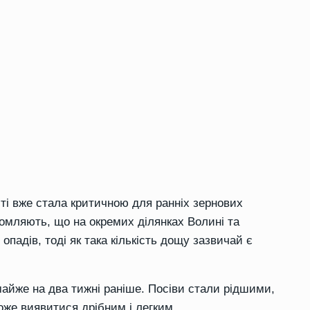
сті вже стала критичною для ранніх зернових
домляють, що на окремих ділянках Волині та
падів, тоді як така кількість дощу зазвичай є
айже на два тижні раніше. Посіви стали рідшими,
оже виявитися дрібним і легким.