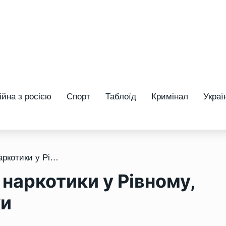
ійна з росією
Спорт
Таблоїд
Кримінал
Украї
/ Жінка, яка продавала наркотики у Рівному, сяде за ґрати на 3 роки
 наркотики у Рівному,
ки