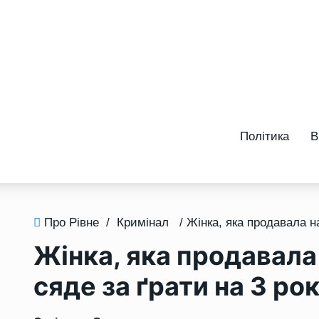
Політика
В
Про Рівне
/
Кримінал
Жінка, яка продавала
сяде за ґрати на 3 ро