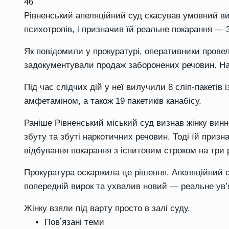
46
Рівненський апеляційний суд скасував умовний вир
психотропів, і призначив їй реальне покарання — 3
Як повідомили у прокуратурі, оперативники провел
задокументували продаж заборонених речовин. На 
Під час слідчих дій у неї вилучили 8 сліп-пакеті
амфетаміном, а також 19 пакетиків канабісу.
Раніше Рівненський міський суд визнав жінку винн
збуту та збуті наркотичних речовин. Тоді їй призна
відбування покарання з іспитовим строком на три 
Прокуратура оскаржила це рішення. Апеляційний с
попередній вирок та ухвалив новий — реальне ув’
Жінку взяли під варту просто в залі суду.
Повʼязані теми