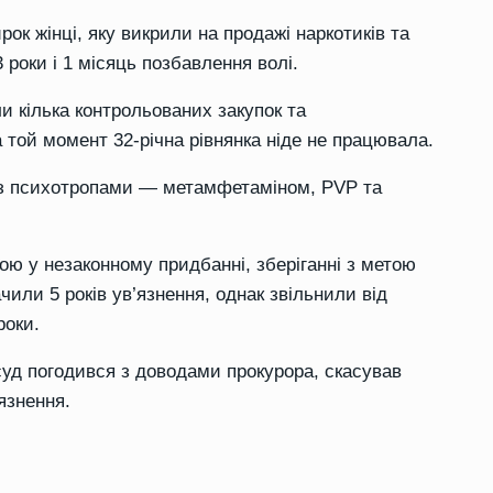
ок жінці, яку викрили на продажі наркотиків та
 роки і 1 місяць позбавлення волі.
и кілька контрольованих закупок та
той момент 32-річна рівнянка ніде не працювала.
в із психотропами — метамфетаміном, PVP та
ою у незаконному придбанні, зберіганні з метою
чили 5 років ув’язнення, однак звільнили від
роки.
уд погодився з доводами прокурора, скасував
язнення.