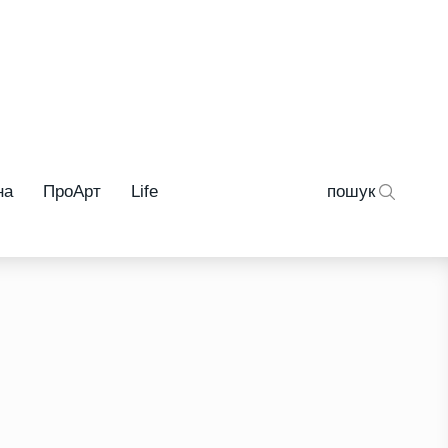
на
ПроАрт
Life
пошук