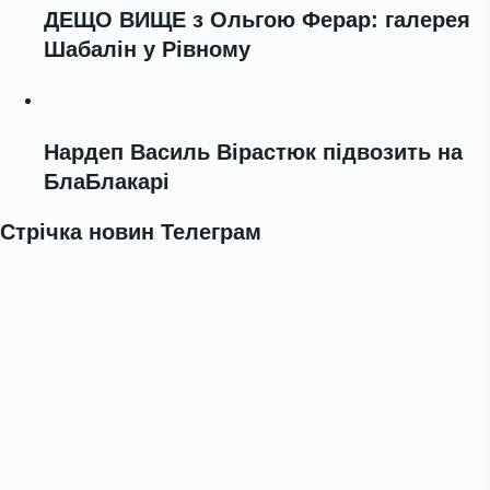
ДЕЩО ВИЩЕ з Ольгою Ферар: галерея
Шабалін у Рівному
Нардеп Василь Вірастюк підвозить на
БлаБлакарі
Стрічка новин Телеграм