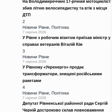
На Володимиреччині 17-річний мотоцикліст
збив літню велосипедистку та втік з місця
ДТП
2
Новини Рівне
,
Політика
7 серпня 2026
У Рівне з робочим візитом приїхав міністр у
справах ветеранів Віталій Кім
3
Новини Рівне
7 серпня 2026
У Рівному «Укренерго» продає
трансформатори, знищені російськими
ракетами
4
Новини Рівне
,
Політика
7 серпня 2026
Депутат Рівненської районної ради Сергій
Черній достроково склав повноваження