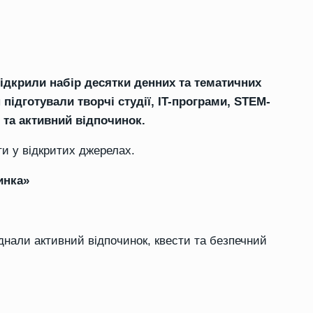
відкрили набір десятки денних та тематичних
 підготували творчі студії, IT-програми, STEM-
 та активний відпочинок.
ти у відкритих джерелах.
инка»
днали активний відпочинок, квести та безпечний