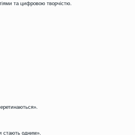
логіями та цифровою творчістю.
 перетинаються».
ти стають одним».