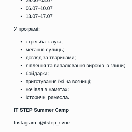
29.06–03.07
06.07–10.07
13.07–17.07
У програмі:
стрільба з лука;
метання сулиць;
догляд за тваринами;
ліплення та випалювання виробів із глини;
байдарки;
приготування їжі на вогнищі;
ночівля в наметах;
історичні ремесла.
IT STEP Summer Camp
Instagram: @itstep_rivne