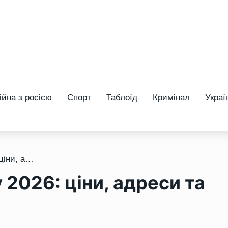
ійна з росією
Спорт
Таблоїд
Кримінал
Украї
/ Літні табори у Рівному 2026: ціни, адреси та програми для дітей
у 2026: ціни, адреси та