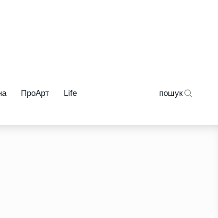
на
ПроАрт
Life
пошук